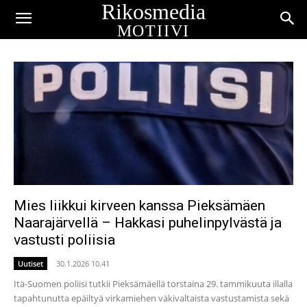
Rikosmedia
MOTIIVI
Mies liikkui kirveen kanssa Pieksämäen
Naarajärvellä – Hakkasi puhelinpylvästä ja
vastusti poliisia
Uutiset
30.1.2026 10.41
Itä-Suomen poliisi tutkii Pieksämäellä torstaina 29. tammikuuta illalla
tapahtunutta epäiltyä virkamiehen väkivaltaista vastustamista sekä