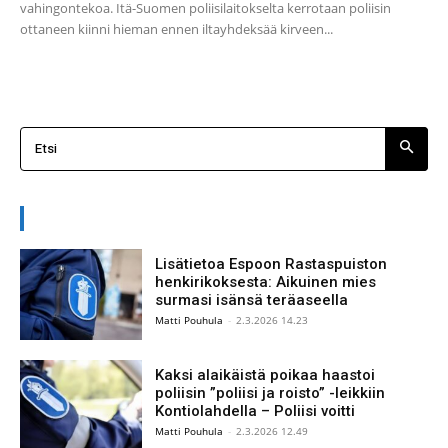
vahingontekoa. Itä-Suomen poliisilaitokselta kerrotaan poliisin
ottaneen kiinni hieman ennen iltayhdeksää kirveen...
Etsi
TUOREIMMAT UUTISET
Lisätietoa Espoon Rastaspuiston
henkirikoksesta: Aikuinen mies
surmasi isänsä teräaseella
Matti Pouhula
-
2.3.2026 14.23
Kaksi alaikäistä poikaa haastoi
poliisin ”poliisi ja roisto” -leikkiin
Kontiolahdella – Poliisi voitti
Matti Pouhula
-
2.3.2026 12.49