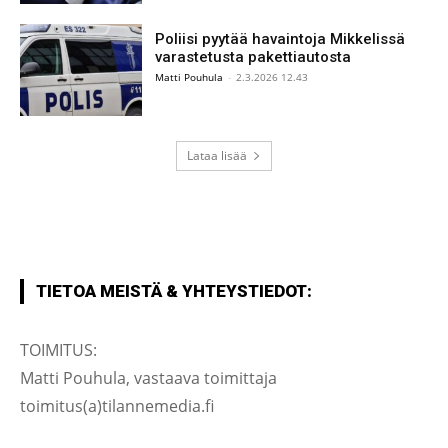
Poliisi pyytää havaintoja Mikkelissä
varastetusta pakettiautosta
Matti Pouhula
-
2.3.2026 12.43
Lataa lisää
TIETOA MEISTÄ & YHTEYSTIEDOT:
TOIMITUS:
Matti Pouhula, vastaava toimittaja
toimitus(a)tilannemedia.fi