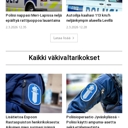
Poliisi nappasi Meri-Lapissa neljä
Autoilija kaahasi 113 km/h
epäiltyä rattijuoppoa lauantaina
neljänkympin alueella Levillä
2.3.2026 12.35
2.3.2026 12.28
Lataa lisää
Kaikki väkivaltarikokset
Lisätietoa Espoon
Poliisioperaatio Jyväskylässä –
Rastaspuiston henkirikoksesta:
Poliisi käytti ampuma-asetta
Aikuinen mies surmasi isänsä
sekä etälamautinta