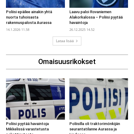
Poliisi epäilee ainakin yhtä
Laavu paloi Rovaniemen
nuorta tuhoisasta
Alakorkalossa – Poliisi pyytää
rakennuspalosta Aurassa
havaintoja
14.1.2026 11.58
26.12.2025 14.52
Lataa lisää
Omaisuusrikokset
Poliisi pyytää havaintoja
Poliisilla oli traktorimönkijän
Mikkelissä varastetusta
seurantatilanne Aurassa ja