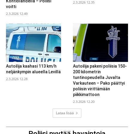
Kontiolahdella – Poliisi
2.3.2026 12.35
voitti
2.3.2026 12.49
Autoilija kaahasi 113 km/h
Autoilija pakeni poliisia 150-
neljänkympin alueella Levillä
200 kilometrin
tuntinopeudella Juvalta
2.3.2026 12.28
Varkauteen – Pako päättyi
poliisin virittämään
piikkimattoon
2.3.2026 12.20
Lataa lisää
Poliisi pyytää havaintoja