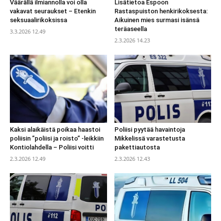
Väärällä ilmiannolla voi olla
Lisätietoa Espoon
vakavat seuraukset – Etenkin
Rastaspuiston henkirikoksesta:
seksuaalirikoksissa
Aikuinen mies surmasi isänsä
teräaseella
3.3.2026 12.49
2.3.2026 14.23
Kaksi alaikäistä poikaa haastoi
Poliisi pyytää havaintoja
poliisin ”poliisi ja roisto” -leikkiin
Mikkelissä varastetusta
Kontiolahdella – Poliisi voitti
pakettiautosta
2.3.2026 12.49
2.3.2026 12.43