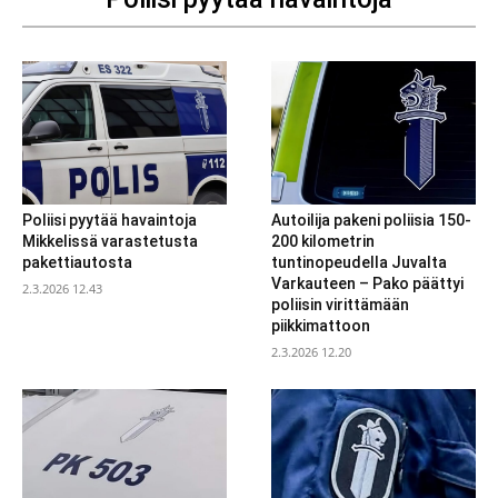
Poliisi pyytää havaintoja
Autoilija pakeni poliisia 150-
Mikkelissä varastetusta
200 kilometrin
pakettiautosta
tuntinopeudella Juvalta
Varkauteen – Pako päättyi
2.3.2026 12.43
poliisin virittämään
piikkimattoon
2.3.2026 12.20