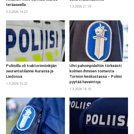
teräaseella
1.3.2026 21.19
2.3.2026 14.23
Poliisilla oli traktorimönkijän
Uhri pahoinpideltiin törkeästi
seurantatilanne Aurassa ja
kolmen ihmisen toimesta
Liedossa
Tornion keskustassa – Poliisi
pyytää havaintoja
1.3.2026 16.22
1.3.2026 14.10