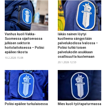
Vanhus kuoli Vakka-
Iäkäs nainen löytyi
Suomessa sijaitsevassa
kuolleena sängystään
julkisen sektorin
palvelukodissa Ivalossa –
hoitolaitoksessa – Poliisi
Poliisi tutkii toisen
epäilee rikosta
palvelukodin asukkaan
osallisuutta kuolemaan
10.2.2026 15.08
20.1.2026 12.53
Poliisi epäilee turkulaisessa
Mies kuoli työtapaturmassa