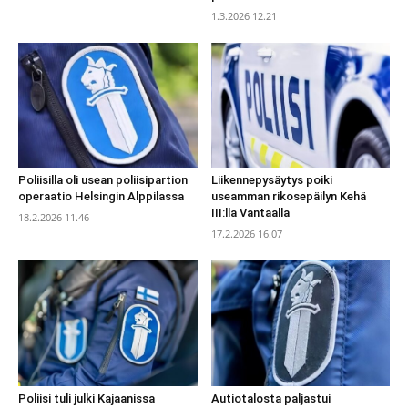
1.3.2026 12.21
Poliisilla oli usean poliisipartion
Liikennepysäytys poiki
operaatio Helsingin Alppilassa
useamman rikosepäilyn Kehä
III:lla Vantaalla
18.2.2026 11.46
17.2.2026 16.07
Poliisi tuli julki Kajaanissa
Autiotalosta paljastui