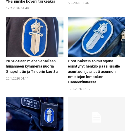
Yksi nimike koveni törkeäksi
5.2.2026 11.46
17.2.2026 14.49
20-vuotiaan miehen epäillään
Postipaketin toimittajana
huijanneen kymmeniä nuoria
esiintynyt henkilö pääsi sisälle
Snapchatin ja Tinderin kautta
asuntoon ja anasti asunnon
omistajan lompakon
25.1.2026 01.11
Hämeenlinnassa
12.1.2026 13.17