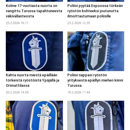
Kolme 17-vuotiasta nuorta on
Poliisi pyytää Espoossa törkeän
vangittu Turussa tapahtuneesta
ryöstön kohteeksi joutunutta
väkivallanteosta
ilmoittautumaan poliisille
25.2.2026 16.11
23.2.2026 12.35
Kahta nuorta miestä epäillään
Poliisi nappasi ryöstön
törkeistä ryöstöistä Ypäjällä ja
yrityksestä epäillyn miehen kiinni
Orimattilassa
Turussa
20.2.2026 14.59
18.2.2026 11.44