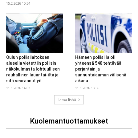
15.2.2026 10.34
Oulun poliisilaitoksen
Hämeen poliisilla oli
alueella vietettiin poliisin
yhteensä 548 tehtävää
näkökulmasta lohtuullisen
perjantain ja
rauhallinen lauantai-ilta ja
sunnuntaiaamun välisenä
sitä seurannut yö
aikana
11.1.2026 14.03
11.1.2026 13.56
Lataa lisää
Kuolemantuottamukset