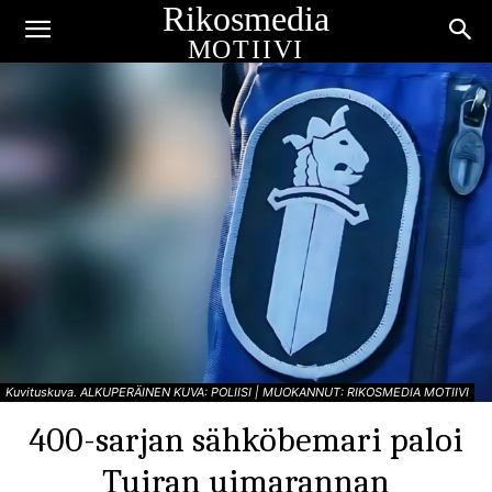
Rikosmedia
MOTIIVI
Kuvituskuva. ALKUPERÄINEN KUVA: POLIISI | MUOKANNUT: RIKOSMEDIA MOTIIVI
400-sarjan sähköbemari paloi
Tuiran uimarannan