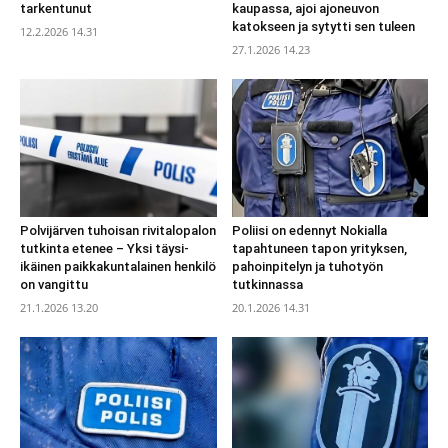
tarkentunut
kaupassa, ajoi ajoneuvon
katokseen ja sytytti sen tuleen
12.2.2026 14.31
27.1.2026 14.23
Polvijärven tuhoisan rivitalopalon
Poliisi on edennyt Nokialla
tutkinta etenee – Yksi täysi-
tapahtuneen tapon yrityksen,
ikäinen paikkakuntalainen henkilö
pahoinpitelyn ja tuhotyön
on vangittu
tutkinnassa
21.1.2026 13.20
20.1.2026 14.31