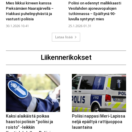
Mies liikkui kirveen kanssa
Poliisi on edennyt mallikkaasti
Pieksämäen Naarajärvellä –
Vesilahden ajoneuvopalojen
Hakkasi puhelinpylvästä ja
tutkinnassa – Epäiltynä 90-
vastusti poliisia
luvulla syntynyt mies
30.1.2026 10.41
25.1.2026 01.31
Lataa lisää
Liikennerikokset
Kaksi alaikäistä poikaa
Poliisi nappasi Meri-Lapissa
haastoi poliisin ”poliisi ja
neljä epäiltyä rattijuoppoa
roisto” -leikkiin
lauantaina