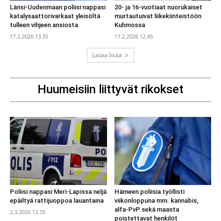
Länsi-Uudenmaan poliisi nappasi
20- ja 16-vuotiaat nuorukaiset
katalysaattorivarkaat yleisöltä
murtautuivat liikekiinteistöön
tulleen vihjeen ansiosta
Kuhmossa
17.2.2026 13.55
17.2.2026 12.45
Lataa lisää
Huumeisiin liittyvät rikokset
Poliisi nappasi Meri-Lapissa neljä
Hämeen poliisia työllisti
epäiltyä rattijuoppoa lauantaina
viikonloppuna mm. kannabis,
alfa-PvP sekä maasta
2.3.2026 12.35
poistettavat henkilöt