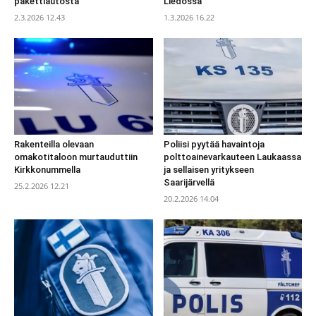
pakettiautosta
Liedossa
2.3.2026 12.43
1.3.2026 16.22
Rakenteilla olevaan
Poliisi pyytää havaintoja
omakotitaloon murtauduttiin
polttoainevarkauteen Laukaassa
Kirkkonummella
ja sellaisen yritykseen
Saarijärvellä
25.2.2026 12.21
20.2.2026 14.04