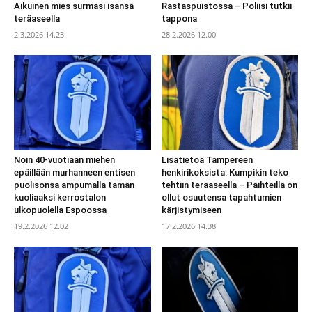
Aikuinen mies surmasi isänsä
Rastaspuistossa – Poliisi tutkii
teräaseella
tappona
2.3.2026 14.23
28.2.2026 12.00
Noin 40-vuotiaan miehen
Lisätietoa Tampereen
epäillään murhanneen entisen
henkirikoksista: Kumpikin teko
puolisonsa ampumalla tämän
tehtiin teräaseella – Päihteillä on
kuoliaaksi kerrostalon
ollut osuutensa tapahtumien
ulkopuolella Espoossa
kärjistymiseen
19.2.2026 12.02
17.2.2026 14.38