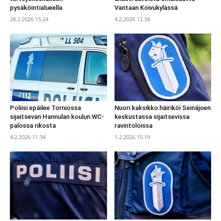
pysäköintialueella
Vantaan Koivukylässä
28.2.2026 15.24
4.2.2026 12.34
Poliisi epäilee Torniossa
Nuori kaksikko häiriköi Seinäjoen
sijaitsevan Hannulan koulun WC-
keskustassa sijaitsevissa
palossa rikosta
ravintoloissa
4.2.2026 11.34
1.2.2026 15.19