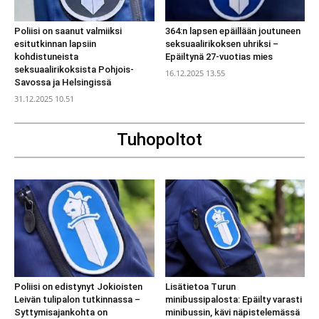
Poliisi on saanut valmiiksi
364:n lapsen epäillään joutuneen
esitutkinnan lapsiin
seksuaalirikoksen uhriksi –
kohdistuneista
Epäiltynä 27-vuotias mies
seksuaalirikoksista Pohjois-
16.12.2025 13.55
Savossa ja Helsingissä
31.12.2025 10.51
Tuhopoltot
Poliisi on edistynyt Jokioisten
Lisätietoa Turun
Leivän tulipalon tutkinnassa –
minibussipalosta: Epäilty varasti
Syttymisajankohta on
minibussin, kävi näpistelemässä