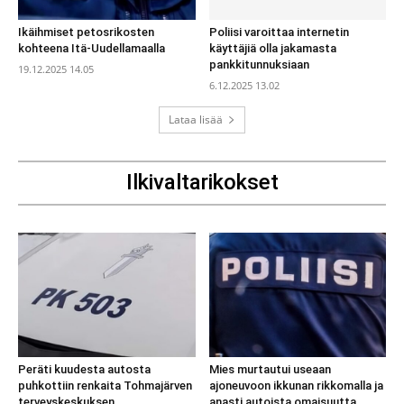
Ikäihmiset petosrikosten
Poliisi varoittaa internetin
kohteena Itä-Uudellamaalla
käyttäjiä olla jakamasta
pankkitunnuksiaan
19.12.2025 14.05
6.12.2025 13.02
Lataa lisää
Ilkivaltarikokset
Peräti kuudesta autosta
Mies murtautui useaan
puhkottiin renkaita Tohmajärven
ajoneuvoon ikkunan rikkomalla ja
terveyskeskuksen
anasti autoista omaisuutta