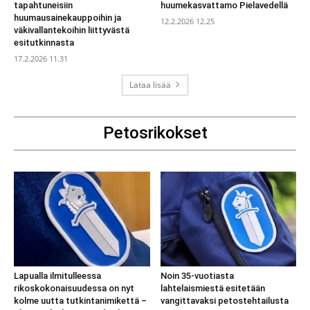
tapahtuneisiin
huumekasvattamo Pielavedellä
huumausainekauppoihin ja
12.2.2026 12.25
väkivallantekoihin liittyvästä
esitutkinnasta
17.2.2026 11.31
Lataa lisää
Petosrikokset
Lapualla ilmitulleessa
Noin 35-vuotiasta
rikoskokonaisuudessa on nyt
lahtelaismiestä esitetään
kolme uutta tutkintanimikettä –
vangittavaksi petostehtailusta