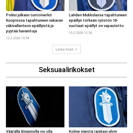
Poliisi julkaisi tuntomerkit
Lahden Mukkulassa tapahtuneen
Kuopiossa tapahtuneen vakavan
epäillyn törkeän ryöstön 18-
väkivallanteon epäillyistä ja
vuotiaat epäillyt on vapautettu
pyytää havaintoja
10.2.2026 12.56
12.2.2026 13.34
Lataa lisää
Seksuaalirikokset
Väärällä ilmiannolla voi olla
Kolme miestä raiskasi uhrin