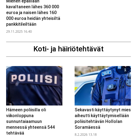
Miehen epäillään
kavaltaneen lähes 360 000
euroa ja naisen lähes 160
000 euroa heidän yhteisiltä
pankkitileiltään
29.11.2025 16.40
Koti- ja häiriötehtävät
Hämeen poliisilla oli
Sekavasti käyttäytynyt mies
viikonloppuna
aiheutti käyttäytymisellään
sunnuntaiaamuun
poliisitehtävän Hollolan
mennessä yhteensä 544
Soramäessä
tehtävää
8.2.2026 13.18