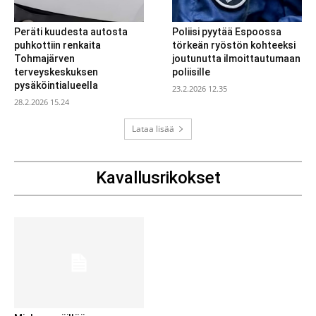
Peräti kuudesta autosta
Poliisi pyytää Espoossa
puhkottiin renkaita
törkeän ryöstön kohteeksi
Tohmajärven
joutunutta ilmoittautumaan
terveyskeskuksen
poliisille
pysäköintialueella
23.2.2026 12.35
28.2.2026 15.24
Lataa lisää
Kavallusrikokset