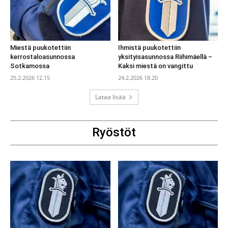
Miestä puukotettiin
Ihmistä puukotettiin
kerrostaloasunnossa
yksityisasunnossa Riihimäellä –
Sotkamossa
Kaksi miestä on vangittu
25.2.2026 12.15
24.2.2026 18.20
Lataa lisää
Ryöstöt