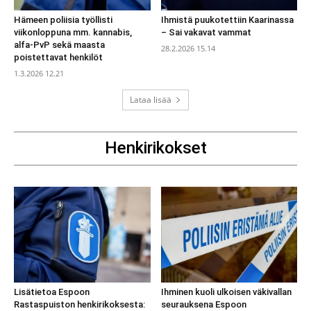
Hämeen poliisia työllisti
Ihmistä puukotettiin Kaarinassa
viikonloppuna mm. kannabis,
– Sai vakavat vammat
alfa-PvP sekä maasta
28.2.2026 15.14
poistettavat henkilöt
1.3.2026 12.21
Lataa lisää
Henkirikokset
Lisätietoa Espoon
Ihminen kuoli ulkoisen väkivallan
Rastaspuiston henkirikoksesta:
seurauksena Espoon