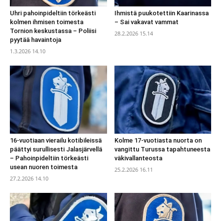
Uhri pahoinpideltiin törkeästi
Ihmistä puukotettiin Kaarinassa
kolmen ihmisen toimesta
– Sai vakavat vammat
Tornion keskustassa – Poliisi
28.2.2026 15.14
pyytää havaintoja
1.3.2026 14.10
16-vuotiaan vierailu kotibileissä
Kolme 17-vuotiasta nuorta on
päättyi surullisesti Jalasjärvellä
vangittu Turussa tapahtuneesta
– Pahoinpideltiin törkeästi
väkivallanteosta
usean nuoren toimesta
25.2.2026 16.11
27.2.2026 14.10