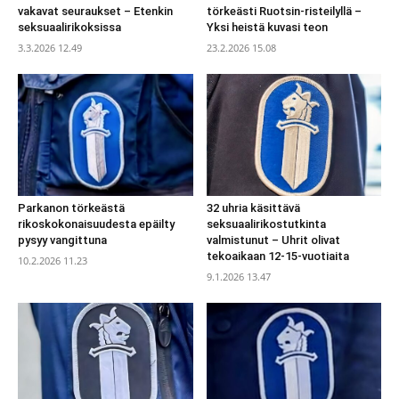
vakavat seuraukset – Etenkin
törkeästi Ruotsin-risteilyllä –
seksuaalirikoksissa
Yksi heistä kuvasi teon
3.3.2026 12.49
23.2.2026 15.08
Parkanon törkeästä
32 uhria käsittävä
rikoskokonaisuudesta epäilty
seksuaalirikostutkinta
pysyy vangittuna
valmistunut – Uhrit olivat
tekoaikaan 12-15-vuotiaita
10.2.2026 11.23
9.1.2026 13.47