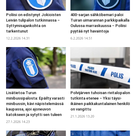
Poliisi on edistynyt Jokioisten
400-sarjan sähköbemari paloi
Leivän tulipalon tutkinnassa –
Tuiran uimarannan parkkipaikalla
Syttymisajankohta on
Oulussa marraskuussa – Poliisi
tarkentunut
pyytää nyt havaintoja
12.2.2026 14.31
6.2.2026 14.51
Lisätietoa Turun
Polvijärven tuhoisan rivitalopalon
minibussipalosta: Epäilty varasti
tutkinta etenee – Yksi täysi-
minibussin, kävi näpistelemässä
ikäinen paikkakuntalainen henkilö
kaupassa, ajoi ajoneuvon
on vangittu
katokseen ja sytytti sen tuleen
21.1.2026 13.20
27.1.2026 14.23