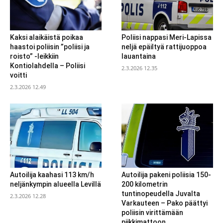
Kaksi alaikäistä poikaa
Poliisi nappasi Meri-Lapissa
haastoi poliisin ”poliisi ja
neljä epäiltyä rattijuoppoa
roisto” -leikkiin
lauantaina
Kontiolahdella – Poliisi
2.3.2026 12.35
voitti
2.3.2026 12.49
Autoilija kaahasi 113 km/h
Autoilija pakeni poliisia 150-
neljänkympin alueella Levillä
200 kilometrin
tuntinopeudella Juvalta
2.3.2026 12.28
Varkauteen – Pako päättyi
poliisin virittämään
piikkimattoon