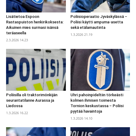
Lisätietoa Espoon
Poliisioperaatio Jyväskylässä –
Rastaspuiston henkirikoksesta:
Poliisi käytti ampuma-asetta
Aikuinen mies surmasi isänsä
sekä etälamautinta
teräaseella
1.3.2026 21.19
2.3.2026 14.23
Poliisilla oli traktorimönkijän
Uhri pahoinpideltiin törkeästi
seurantatilanne Aurassa ja
kolmen ihmisen toimesta
Liedossa
Tornion keskustassa – Poliisi
pyytää havaintoja
1.3.2026 16.22
1.3.2026 14.10