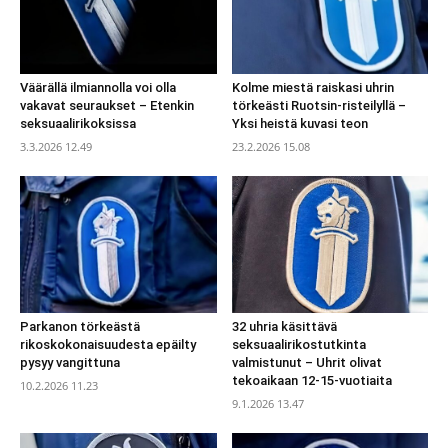
Väärällä ilmiannolla voi olla
Kolme miestä raiskasi uhrin
vakavat seuraukset – Etenkin
törkeästi Ruotsin-risteilyllä –
seksuaalirikoksissa
Yksi heistä kuvasi teon
3.3.2026 12.49
23.2.2026 15.08
Parkanon törkeästä
32 uhria käsittävä
rikoskokonaisuudesta epäilty
seksuaalirikostutkinta
pysyy vangittuna
valmistunut – Uhrit olivat
tekoaikaan 12-15-vuotiaita
10.2.2026 11.23
9.1.2026 13.47