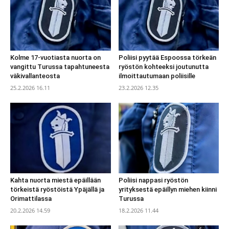
Kolme 17-vuotiasta nuorta on
Poliisi pyytää Espoossa törkeän
vangittu Turussa tapahtuneesta
ryöstön kohteeksi joutunutta
väkivallanteosta
ilmoittautumaan poliisille
25.2.2026 16.11
23.2.2026 12.35
Kahta nuorta miestä epäillään
Poliisi nappasi ryöstön
törkeistä ryöstöistä Ypäjällä ja
yrityksestä epäillyn miehen kiinni
Orimattilassa
Turussa
20.2.2026 14.59
18.2.2026 11.44