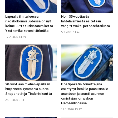
Lapualla ilmitulleessa
Noin 35-vuotiasta
rikoskokonaisuudessa on nyt
lahtelaismiestä esitetään
kolme uutta tutkintanimikettä –
vangittavaksi petostehtailusta
Yksi nimike koveni törkeäksi
5.2.2026 11.46
17.2.2026 14.49
20-vuotiaan miehen epäillään
Postipaketin toimittajana
huijanneen kymmeniä nuoria
esiintynyt henkilö pääsi sisälle
Snapchatin ja Tinderin kautta
asuntoon ja anasti asunnon
omistajan lompakon
25.1.2026 01.11
Hämeenlinnassa
12.1.2026 13.17