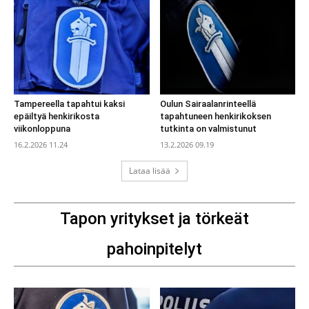
Tampereella tapahtui kaksi
Oulun Sairaalanrinteellä
epäiltyä henkirikosta
tapahtuneen henkirikoksen
viikonloppuna
tutkinta on valmistunut
16.2.2026 11.24
13.2.2026 09.19
Lataa lisää
Tapon yritykset ja törkeät
pahoinpitelyt