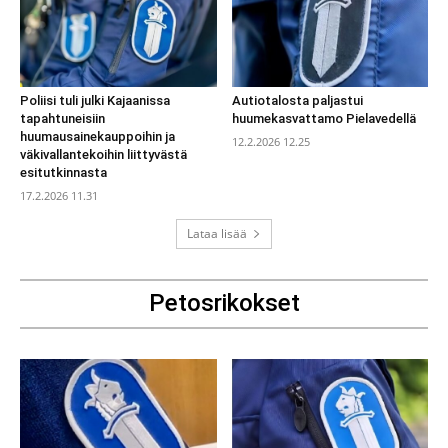
Poliisi tuli julki Kajaanissa
Autiotalosta paljastui
tapahtuneisiin
huumekasvattamo Pielavedellä
huumausainekauppoihin ja
12.2.2026 12.25
väkivallantekoihin liittyvästä
esitutkinnasta
17.2.2026 11.31
Lataa lisää
Petosrikokset