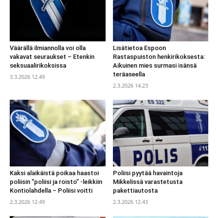
Väärällä ilmiannolla voi olla
Lisätietoa Espoon
vakavat seuraukset – Etenkin
Rastaspuiston henkirikoksesta:
seksuaalirikoksissa
Aikuinen mies surmasi isänsä
teräaseella
3.3.2026 12.49
2.3.2026 14.23
Kaksi alaikäistä poikaa haastoi
Poliisi pyytää havaintoja
poliisin ”poliisi ja roisto” -leikkiin
Mikkelissä varastetusta
Kontiolahdella – Poliisi voitti
pakettiautosta
2.3.2026 12.49
2.3.2026 12.43