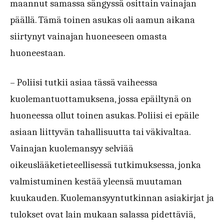
maannut samassa sängyssä osittain vainajan
päällä. Tämä toinen asukas oli aamun aikana
siirtynyt vainajan huoneeseen omasta
huoneestaan.
– Poliisi tutkii asiaa tässä vaiheessa
kuolemantuottamuksena, jossa epäiltynä on
huoneessa ollut toinen asukas. Poliisi ei epäile
asiaan liittyvän tahallisuutta tai väkivaltaa.
Vainajan kuolemansyy selviää
oikeuslääketieteellisessä tutkimuksessa, jonka
valmistuminen kestää yleensä muutaman
kuukauden. Kuolemansyyntutkinnan asiakirjat ja
tulokset ovat lain mukaan salassa pidettäviä,