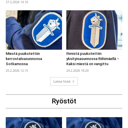
27.2.2026 14.10
Miestä puukotettiin
Ihmistä puukotettiin
kerrostaloasunnossa
yksityisasunnossa Riihimäellä –
Sotkamossa
Kaksi miestä on vangittu
25.2.2026 12.15
24.2.2026 18.20
Lataa lisää
Ryöstöt