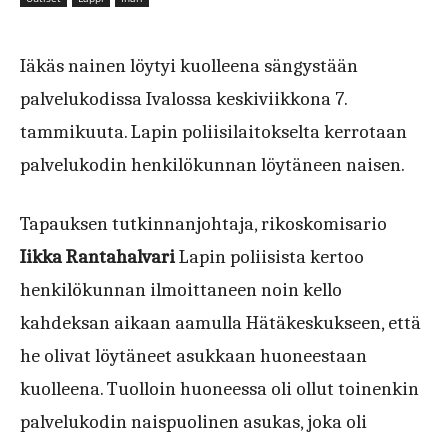
Iäkäs nainen löytyi kuolleena sängystään
palvelukodissa Ivalossa keskiviikkona 7.
tammikuuta. Lapin poliisilaitokselta kerrotaan
palvelukodin henkilökunnan löytäneen naisen.
Tapauksen tutkinnanjohtaja, rikoskomisario
Iikka Rantahalvari
Lapin poliisista kertoo
henkilökunnan ilmoittaneen noin kello
kahdeksan aikaan aamulla Hätäkeskukseen, että
he olivat löytäneet asukkaan huoneestaan
kuolleena. Tuolloin huoneessa oli ollut toinenkin
palvelukodin naispuolinen asukas, joka oli