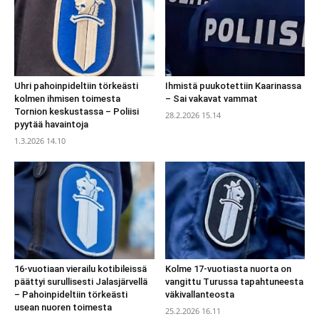
Uhri pahoinpideltiin törkeästi
Ihmistä puukotettiin Kaarinassa
kolmen ihmisen toimesta
– Sai vakavat vammat
Tornion keskustassa – Poliisi
28.2.2026 15.14
pyytää havaintoja
1.3.2026 14.10
16-vuotiaan vierailu kotibileissä
Kolme 17-vuotiasta nuorta on
päättyi surullisesti Jalasjärvellä
vangittu Turussa tapahtuneesta
– Pahoinpideltiin törkeästi
väkivallanteosta
usean nuoren toimesta
25.2.2026 16.11