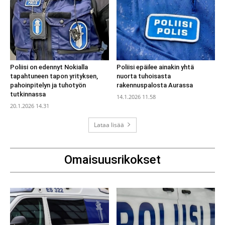
Poliisi on edennyt Nokialla
Poliisi epäilee ainakin yhtä
tapahtuneen tapon yrityksen,
nuorta tuhoisasta
pahoinpitelyn ja tuhotyön
rakennuspalosta Aurassa
tutkinnassa
14.1.2026 11.58
20.1.2026 14.31
Lataa lisää
Omaisuusrikokset