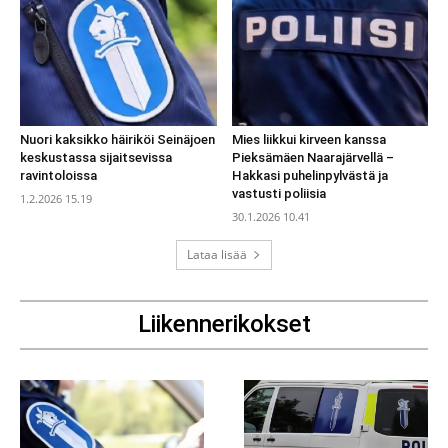
Nuori kaksikko häiriköi Seinäjoen
Mies liikkui kirveen kanssa
keskustassa sijaitsevissa
Pieksämäen Naarajärvellä –
ravintoloissa
Hakkasi puhelinpylvästä ja
vastusti poliisia
1.2.2026 15.19
30.1.2026 10.41
Lataa lisää
Liikennerikokset