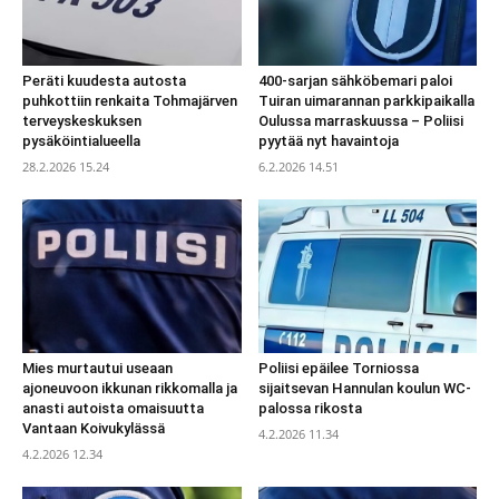
Peräti kuudesta autosta
400-sarjan sähköbemari paloi
puhkottiin renkaita Tohmajärven
Tuiran uimarannan parkkipaikalla
terveyskeskuksen
Oulussa marraskuussa – Poliisi
pysäköintialueella
pyytää nyt havaintoja
28.2.2026 15.24
6.2.2026 14.51
Mies murtautui useaan
Poliisi epäilee Torniossa
ajoneuvoon ikkunan rikkomalla ja
sijaitsevan Hannulan koulun WC-
anasti autoista omaisuutta
palossa rikosta
Vantaan Koivukylässä
4.2.2026 11.34
4.2.2026 12.34