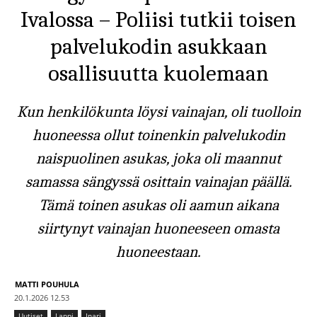
Ivalossa – Poliisi tutkii toisen
palvelukodin asukkaan
osallisuutta kuolemaan
Kun henkilökunta löysi vainajan, oli tuolloin
huoneessa ollut toinenkin palvelukodin
naispuolinen asukas, joka oli maannut
samassa sängyssä osittain vainajan päällä.
Tämä toinen asukas oli aamun aikana
siirtynyt vainajan huoneeseen omasta
huoneestaan.
MATTI POUHULA
20.1.2026 12.53
Uutiset
Lappi
Inari