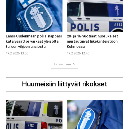
Länsi-Uudenmaan poliisi nappasi
20- ja 16-vuotiaat nuorukaiset
katalysaattorivarkaat yleisöltä
murtautuivat liikekiinteistöön
tulleen vihjeen ansiosta
Kuhmossa
17.2.2026 13.55
17.2.2026 12.45
Lataa lisää
Huumeisiin liittyvät rikokset