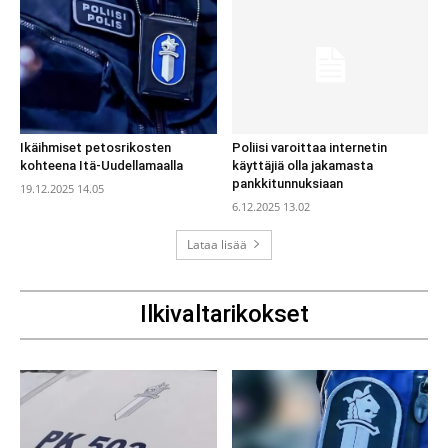
Ikäihmiset petosrikosten
Poliisi varoittaa internetin
kohteena Itä-Uudellamaalla
käyttäjiä olla jakamasta
pankkitunnuksiaan
19.12.2025 14.05
6.12.2025 13.02
Lataa lisää
Ilkivaltarikokset