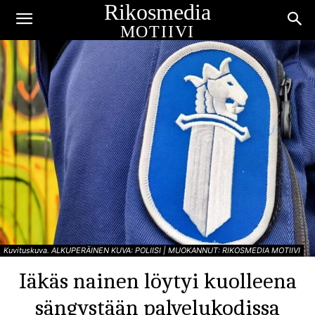
Rikosmedia
MOTIIVI
Kuvituskuva. ALKUPERÄINEN KUVA: POLIISI | MUOKANNUT: RIKOSMEDIA MOTIIVI
Iäkäs nainen löytyi kuolleena
sängystään palvelukodissa