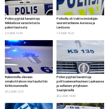
Poliisi pyytää havaintoja
Poliisilla oli traktorimönkijän
Mikkelissä varastetusta
seurantatilanne Aurassa ja
pakettiautosta
Liedossa
2.3.2026 12.43
1.3.2026 16.22
Rakenteilla olevaan
Poliisi pyytää havaintoja
omakotitaloon murtauduttiin
polttoainevarkauteen Laukaassa
Kirkkonummella
ja sellaisen yritykseen
Saarijärvellä
25.2.2026 12.21
20.2.2026 14.04