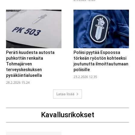
Peräti kuudesta autosta
Poliisi pyytää Espoossa
puhkottiin renkaita
törkeän ryöstön kohteeksi
Tohmajärven
joutunutta ilmoittautumaan
terveyskeskuksen
poliisille
pysäköintialueella
23.2.2026 12.35
28.2.2026 15.24
Lataa lisää
Kavallusrikokset