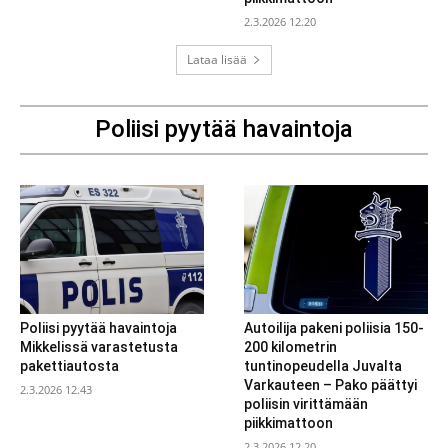
2.3.2026 12.20
Lataa lisää
Poliisi pyytää havaintoja
Poliisi pyytää havaintoja
Autoilija pakeni poliisia 150-
Mikkelissä varastetusta
200 kilometrin
pakettiautosta
tuntinopeudella Juvalta
Varkauteen – Pako päättyi
2.3.2026 12.43
poliisin virittämään
piikkimattoon
2.3.2026 12.20