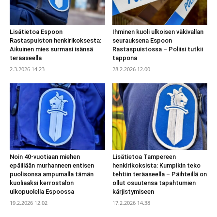
Lisätietoa Espoon
Ihminen kuoli ulkoisen väkivallan
Rastaspuiston henkirikoksesta:
seurauksena Espoon
Aikuinen mies surmasi isänsä
Rastaspuistossa – Poliisi tutkii
teräaseella
tappona
2.3.2026 14.23
28.2.2026 12.00
Noin 40-vuotiaan miehen
Lisätietoa Tampereen
epäillään murhanneen entisen
henkirikoksista: Kumpikin teko
puolisonsa ampumalla tämän
tehtiin teräaseella – Päihteillä on
kuoliaaksi kerrostalon
ollut osuutensa tapahtumien
ulkopuolella Espoossa
kärjistymiseen
19.2.2026 12.02
17.2.2026 14.38