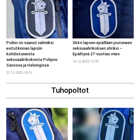
Poliisi on saanut valmiiksi
364:n lapsen epäillään joutuneen
esitutkinnan lapsiin
seksuaalirikoksen uhriksi –
kohdistuneista
Epäiltynä 27-vuotias mies
seksuaalirikoksista Pohjois-
16.12.2025 13.55
Savossa ja Helsingissä
31.12.2025 10.51
Tuhopoltot