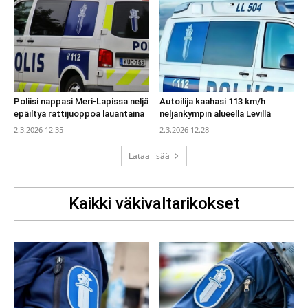
Poliisi nappasi Meri-Lapissa neljä
Autoilija kaahasi 113 km/h
epäiltyä rattijuoppoa lauantaina
neljänkympin alueella Levillä
2.3.2026 12.35
2.3.2026 12.28
Lataa lisää
Kaikki väkivaltarikokset