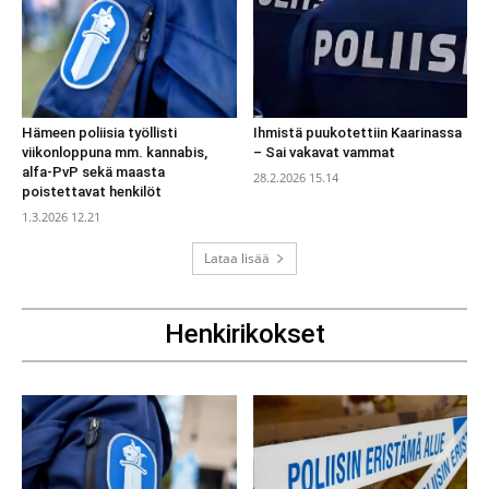
Hämeen poliisia työllisti
Ihmistä puukotettiin Kaarinassa
viikonloppuna mm. kannabis,
– Sai vakavat vammat
alfa-PvP sekä maasta
28.2.2026 15.14
poistettavat henkilöt
1.3.2026 12.21
Lataa lisää
Henkirikokset