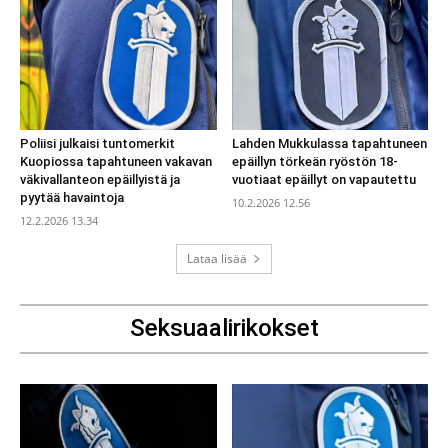
Poliisi julkaisi tuntomerkit
Lahden Mukkulassa tapahtuneen
Kuopiossa tapahtuneen vakavan
epäillyn törkeän ryöstön 18-
väkivallanteon epäillyistä ja
vuotiaat epäillyt on vapautettu
pyytää havaintoja
10.2.2026 12.56
12.2.2026 13.34
Lataa lisää
Seksuaalirikokset