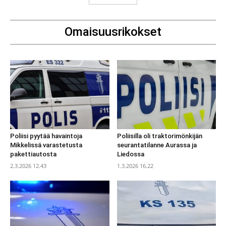
Omaisuusrikokset
Poliisi pyytää havaintoja
Poliisilla oli traktorimönkijän
Mikkelissä varastetusta
seurantatilanne Aurassa ja
pakettiautosta
Liedossa
2.3.2026 12.43
1.3.2026 16.22