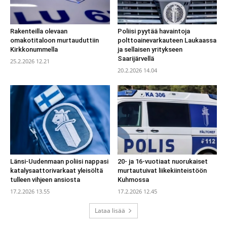
Rakenteilla olevaan
Poliisi pyytää havaintoja
omakotitaloon murtauduttiin
polttoainevarkauteen Laukaassa
Kirkkonummella
ja sellaisen yritykseen
Saarijärvellä
25.2.2026 12.21
20.2.2026 14.04
Länsi-Uudenmaan poliisi nappasi
20- ja 16-vuotiaat nuorukaiset
katalysaattorivarkaat yleisöltä
murtautuivat liikekiinteistöön
tulleen vihjeen ansiosta
Kuhmossa
17.2.2026 13.55
17.2.2026 12.45
Lataa lisää