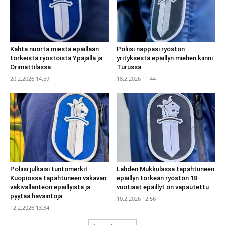
Kahta nuorta miestä epäillään
Poliisi nappasi ryöstön
törkeistä ryöstöistä Ypäjällä ja
yrityksestä epäillyn miehen kiinni
Orimattilassa
Turussa
20.2.2026 14.59
18.2.2026 11.44
Poliisi julkaisi tuntomerkit
Lahden Mukkulassa tapahtuneen
Kuopiossa tapahtuneen vakavan
epäillyn törkeän ryöstön 18-
väkivallanteon epäillyistä ja
vuotiaat epäillyt on vapautettu
pyytää havaintoja
10.2.2026 12.56
12.2.2026 13.34