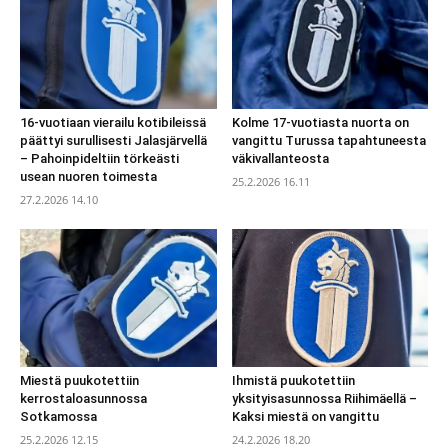
16-vuotiaan vierailu kotibileissä
Kolme 17-vuotiasta nuorta on
päättyi surullisesti Jalasjärvellä
vangittu Turussa tapahtuneesta
– Pahoinpideltiin törkeästi
väkivallanteosta
usean nuoren toimesta
25.2.2026 16.11
27.2.2026 14.10
Miestä puukotettiin
Ihmistä puukotettiin
kerrostaloasunnossa
yksityisasunnossa Riihimäellä –
Sotkamossa
Kaksi miestä on vangittu
25.2.2026 12.15
24.2.2026 18.20