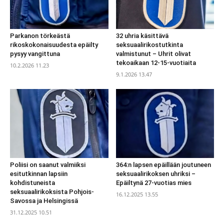
Parkanon törkeästä
32 uhria käsittävä
rikoskokonaisuudesta epäilty
seksuaalirikostutkinta
pysyy vangittuna
valmistunut – Uhrit olivat
tekoaikaan 12-15-vuotiaita
10.2.2026 11.23
9.1.2026 13.47
Poliisi on saanut valmiiksi
364:n lapsen epäillään joutuneen
esitutkinnan lapsiin
seksuaalirikoksen uhriksi –
kohdistuneista
Epäiltynä 27-vuotias mies
seksuaalirikoksista Pohjois-
16.12.2025 13.55
Savossa ja Helsingissä
31.12.2025 10.51