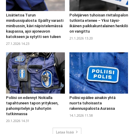
Lisätietoa Turun
Polvijärven tuhoisan rivitalopalon
minibussipalosta: Epäilty varasti
tutkinta etenee – Yksi täysi-
minibussin, kävi näpistelemässä
ikäinen paikkakuntalainen henkilö
kaupassa, ajoi ajoneuvon
on vangittu
katokseen ja sytytti sen tuleen
21.1.2026 13.20
27.1.2026 14.23
Poliisi on edennyt Nokialla
Poliisi epäilee ainakin yhtä
tapahtuneen tapon yrityksen,
nuorta tuhoisasta
pahoinpitelyn ja tuhotyön
rakennuspalosta Aurassa
tutkinnassa
14.1.2026 11.58
20.1.2026 14.31
Lataa lisää