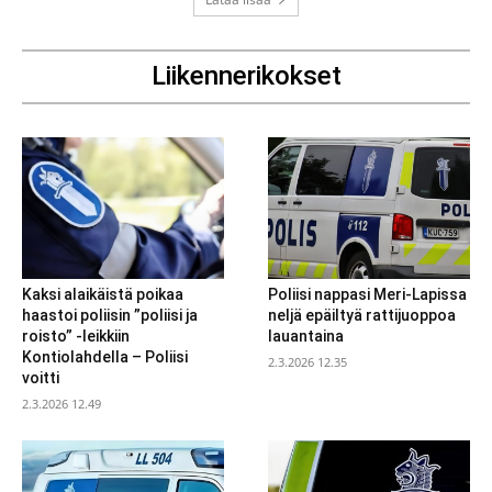
Liikennerikokset
Kaksi alaikäistä poikaa
Poliisi nappasi Meri-Lapissa
haastoi poliisin ”poliisi ja
neljä epäiltyä rattijuoppoa
roisto” -leikkiin
lauantaina
Kontiolahdella – Poliisi
2.3.2026 12.35
voitti
2.3.2026 12.49