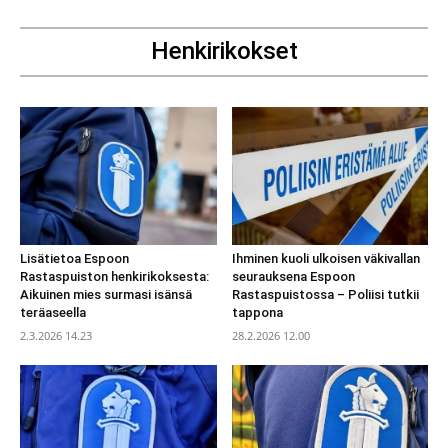
Henkirikokset
Lisätietoa Espoon
Ihminen kuoli ulkoisen väkivallan
Rastaspuiston henkirikoksesta:
seurauksena Espoon
Aikuinen mies surmasi isänsä
Rastaspuistossa – Poliisi tutkii
teräaseella
tappona
2.3.2026 14.23
28.2.2026 12.00