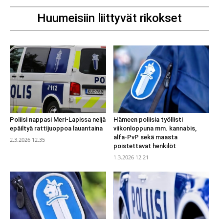
Huumeisiin liittyvät rikokset
Poliisi nappasi Meri-Lapissa neljä
Hämeen poliisia työllisti
epäiltyä rattijuoppoa lauantaina
viikonloppuna mm. kannabis,
alfa-PvP sekä maasta
2.3.2026 12.35
poistettavat henkilöt
1.3.2026 12.21