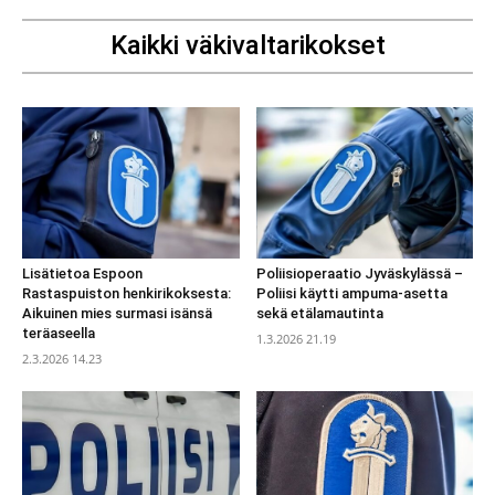
Kaikki väkivaltarikokset
Lisätietoa Espoon
Poliisioperaatio Jyväskylässä –
Rastaspuiston henkirikoksesta:
Poliisi käytti ampuma-asetta
Aikuinen mies surmasi isänsä
sekä etälamautinta
teräaseella
1.3.2026 21.19
2.3.2026 14.23