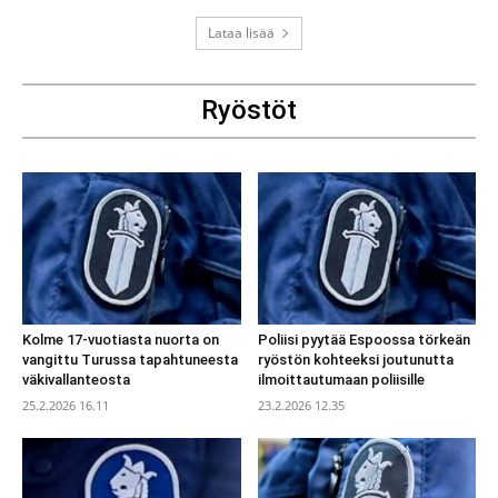
Lataa lisää
Ryöstöt
Kolme 17-vuotiasta nuorta on
Poliisi pyytää Espoossa törkeän
vangittu Turussa tapahtuneesta
ryöstön kohteeksi joutunutta
väkivallanteosta
ilmoittautumaan poliisille
25.2.2026 16.11
23.2.2026 12.35