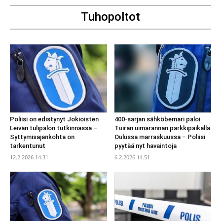
Tuhopoltot
Poliisi on edistynyt Jokioisten
400-sarjan sähköbemari paloi
Leivän tulipalon tutkinnassa –
Tuiran uimarannan parkkipaikalla
Syttymisajankohta on
Oulussa marraskuussa – Poliisi
tarkentunut
pyytää nyt havaintoja
12.2.2026 14.31
6.2.2026 14.51