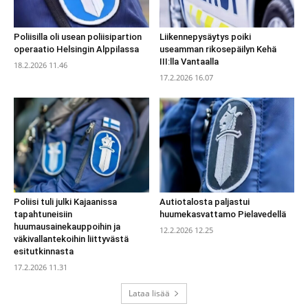
Poliisilla oli usean poliisipartion
Liikennepysäytys poiki
operaatio Helsingin Alppilassa
useamman rikosepäilyn Kehä
III:lla Vantaalla
18.2.2026 11.46
17.2.2026 16.07
Poliisi tuli julki Kajaanissa
Autiotalosta paljastui
tapahtuneisiin
huumekasvattamo Pielavedellä
huumausainekauppoihin ja
12.2.2026 12.25
väkivallantekoihin liittyvästä
esitutkinnasta
17.2.2026 11.31
Lataa lisää