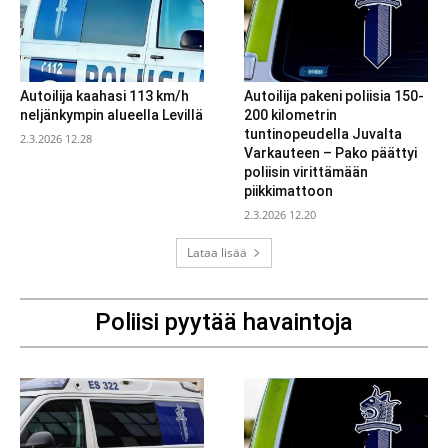
Autoilija kaahasi 113 km/h
Autoilija pakeni poliisia 150-
neljänkympin alueella Levillä
200 kilometrin
tuntinopeudella Juvalta
2.3.2026 12.28
Varkauteen – Pako päättyi
poliisin virittämään
piikkimattoon
2.3.2026 12.20
Lataa lisää
Poliisi pyytää havaintoja