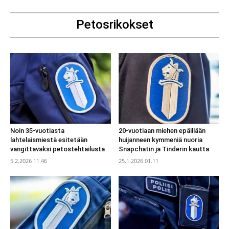
Petosrikokset
Noin 35-vuotiasta
20-vuotiaan miehen epäillään
lahtelaismiestä esitetään
huijanneen kymmeniä nuoria
vangittavaksi petostehtailusta
Snapchatin ja Tinderin kautta
5.2.2026 11.46
25.1.2026 01.11