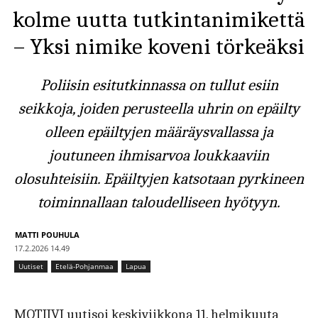
kolme uutta tutkintanimikettä
– Yksi nimike koveni törkeäksi
Poliisin esitutkinnassa on tullut esiin
seikkoja, joiden perusteella uhrin on epäilty
olleen epäiltyjen määräysvallassa ja
joutuneen ihmisarvoa loukkaaviin
olosuhteisiin. Epäiltyjen katsotaan pyrkineen
toiminnallaan taloudelliseen hyötyyn.
MATTI POUHULA
17.2.2026 14.49
Uutiset
Etelä-Pohjanmaa
Lapua
MOTIIVI uutisoi keskiviikkona 11. helmikuuta