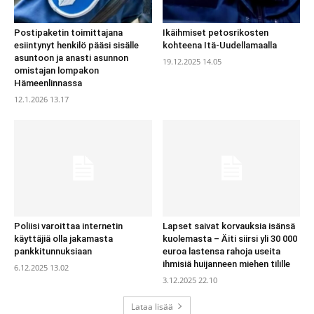
Postipaketin toimittajana
Ikäihmiset petosrikosten
esiintynyt henkilö pääsi sisälle
kohteena Itä-Uudellamaalla
asuntoon ja anasti asunnon
19.12.2025 14.05
omistajan lompakon
Hämeenlinnassa
12.1.2026 13.17
Poliisi varoittaa internetin
Lapset saivat korvauksia isänsä
käyttäjiä olla jakamasta
kuolemasta – Äiti siirsi yli 30 000
pankkitunnuksiaan
euroa lastensa rahoja useita
ihmisiä huijanneen miehen tilille
6.12.2025 13.02
3.12.2025 22.10
Lataa lisää