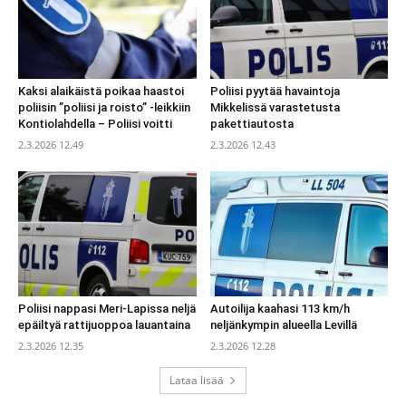
Kaksi alaikäistä poikaa haastoi
Poliisi pyytää havaintoja
poliisin ”poliisi ja roisto” -leikkiin
Mikkelissä varastetusta
Kontiolahdella – Poliisi voitti
pakettiautosta
2.3.2026 12.49
2.3.2026 12.43
Poliisi nappasi Meri-Lapissa neljä
Autoilija kaahasi 113 km/h
epäiltyä rattijuoppoa lauantaina
neljänkympin alueella Levillä
2.3.2026 12.35
2.3.2026 12.28
Lataa lisää