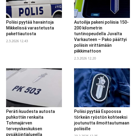
Poliisi pyytää havaintoja
Autoilija pakeni poliisia 150-
Mikkelissä varastetusta
200 kilometrin
pakettiautosta
tuntinopeudella Juvalta
Varkauteen – Pako päättyi
2.3.2026 12.43
poliisin virittämään
piikkimattoon
2.3.2026 12.20
Peräti kuudesta autosta
Poliisi pyytää Espoossa
puhkottiin renkaita
törkeän ryöstön kohteeksi
Tohmajärven
joutunutta ilmoittautumaan
terveyskeskuksen
poliisille
pysäköintialueella
23.2.2026 12.35