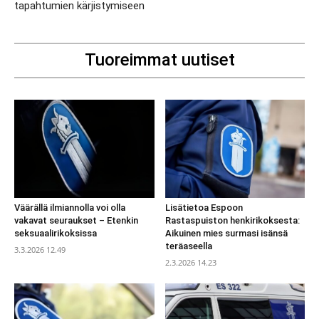
tapahtumien kärjistymiseen
Tuoreimmat uutiset
Väärällä ilmiannolla voi olla
Lisätietoa Espoon
vakavat seuraukset – Etenkin
Rastaspuiston henkirikoksesta:
seksuaalirikoksissa
Aikuinen mies surmasi isänsä
teräaseella
3.3.2026 12.49
2.3.2026 14.23