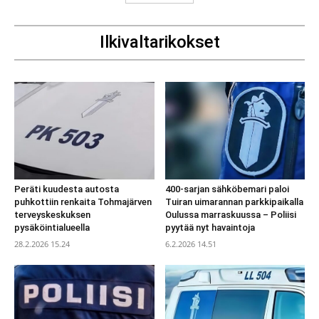
Ilkivaltarikokset
Peräti kuudesta autosta
400-sarjan sähköbemari paloi
puhkottiin renkaita Tohmajärven
Tuiran uimarannan parkkipaikalla
terveyskeskuksen
Oulussa marraskuussa – Poliisi
pysäköintialueella
pyytää nyt havaintoja
28.2.2026 15.24
6.2.2026 14.51