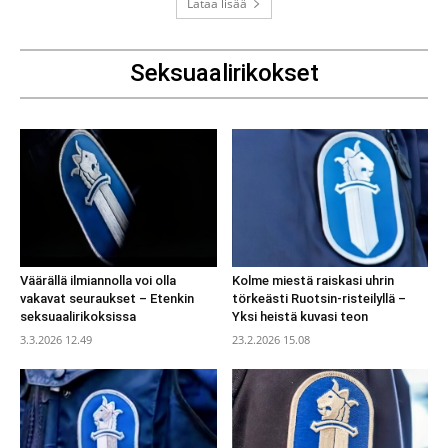
Lataa lisää
Seksuaalirikokset
Väärällä ilmiannolla voi olla
Kolme miestä raiskasi uhrin
vakavat seuraukset – Etenkin
törkeästi Ruotsin-risteilyllä –
seksuaalirikoksissa
Yksi heistä kuvasi teon
3.3.2026 12.49
23.2.2026 15.08