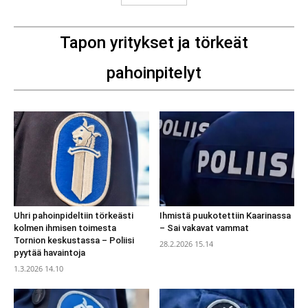
Tapon yritykset ja törkeät
pahoinpitelyt
Uhri pahoinpideltiin törkeästi
Ihmistä puukotettiin Kaarinassa
kolmen ihmisen toimesta
– Sai vakavat vammat
Tornion keskustassa – Poliisi
28.2.2026 15.14
pyytää havaintoja
1.3.2026 14.10