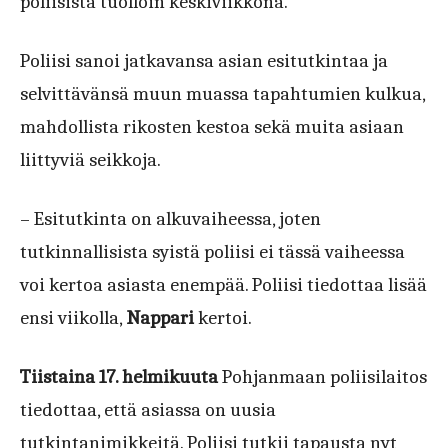
poliisista tuolloin keskiviikkona.
Poliisi sanoi jatkavansa asian esitutkintaa ja
selvittävänsä muun muassa tapahtumien kulkua,
mahdollista rikosten kestoa sekä muita asiaan
liittyviä seikkoja.
– Esitutkinta on alkuvaiheessa, joten
tutkinnallisista syistä poliisi ei tässä vaiheessa
voi kertoa asiasta enempää. Poliisi tiedottaa lisää
ensi viikolla,
Nappari
kertoi.
Tiistaina 17. helmikuuta
Pohjanmaan poliisilaitos
tiedottaa, että asiassa on uusia
tutkintanimikkeitä. Poliisi tutkii tapausta nyt