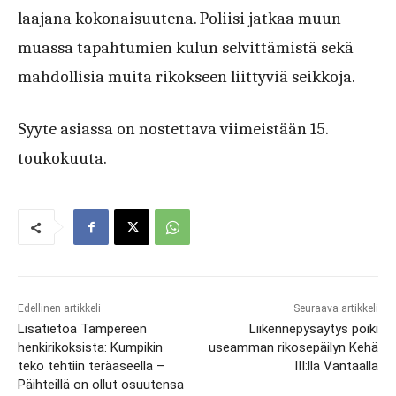
laajana kokonaisuutena. Poliisi jatkaa muun
muassa tapahtumien kulun selvittämistä sekä
mahdollisia muita rikokseen liittyviä seikkoja.
Syyte asiassa on nostettava viimeistään 15.
toukokuuta.
Edellinen artikkeli
Seuraava artikkeli
Lisätietoa Tampereen
Liikennepysäytys poiki
henkirikoksista: Kumpikin
useamman rikosepäilyn Kehä
teko tehtiin teräaseella –
III:lla Vantaalla
Päihteillä on ollut osuutensa