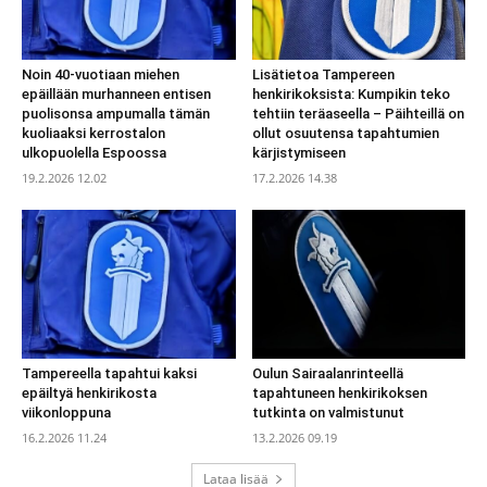
Noin 40-vuotiaan miehen
Lisätietoa Tampereen
epäillään murhanneen entisen
henkirikoksista: Kumpikin teko
puolisonsa ampumalla tämän
tehtiin teräaseella – Päihteillä on
kuoliaaksi kerrostalon
ollut osuutensa tapahtumien
ulkopuolella Espoossa
kärjistymiseen
19.2.2026 12.02
17.2.2026 14.38
Tampereella tapahtui kaksi
Oulun Sairaalanrinteellä
epäiltyä henkirikosta
tapahtuneen henkirikoksen
viikonloppuna
tutkinta on valmistunut
16.2.2026 11.24
13.2.2026 09.19
Lataa lisää