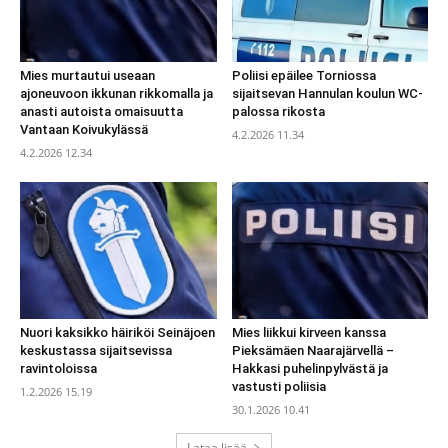
Mies murtautui useaan
Poliisi epäilee Torniossa
ajoneuvoon ikkunan rikkomalla ja
sijaitsevan Hannulan koulun WC-
anasti autoista omaisuutta
palossa rikosta
Vantaan Koivukylässä
4.2.2026 11.34
4.2.2026 12.34
Nuori kaksikko häiriköi Seinäjoen
Mies liikkui kirveen kanssa
keskustassa sijaitsevissa
Pieksämäen Naarajärvellä –
ravintoloissa
Hakkasi puhelinpylvästä ja
vastusti poliisia
1.2.2026 15.19
30.1.2026 10.41
Lataa lisää