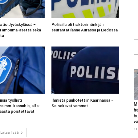
aatio Jyväskylässä –
Poliisilla oli traktorimönkijän
tti ampuma-asetta sekä
seurantatilanne Aurassa ja Liedossa
ta
sia työllisti
Ihmistä puukotettiin Kaarinassa –
M
na mm. kannabis, alfa-
Sai vakavat vammat
hä
aasta poistettavat
bu
vä
11
Lataa lisää