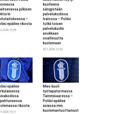
uomessa
kuolleena
jaitsevassa julkisen
sängystään
ktorin
palvelukodissa
itolaitoksessa –
Ivalossa – Poliisi
liisi epäilee rikosta
tutkii toisen
palvelukodin
.2.2026 15.08
asukkaan
osallisuutta
kuolemaan
20.1.2026 12.53
liisi epäilee
Mies kuoli
rkulaisessa
työtapaturmassa
oivakodissa
Tammisaaressa –
apahtuneessa
Poliisi epäilee
uolemassa rikosta
asiassa mm.
kuolemantuottamust
.1.2026 14.11