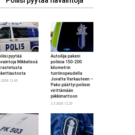
Poliisi pyytää havaintoja
liisi pyytää
Autoilija pakeni
vaintoja Mikkelissä
poliisia 150-200
arastetusta
kilometrin
akettiautosta
tuntinopeudella
Juvalta Varkauteen –
3.2026 12.43
Pako päättyi poliisin
virittämään
piikkimattoon
2.3.2026 12.20