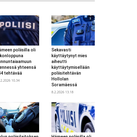
meen poliisilla oli
Sekavasti
ikonloppuna
käyttäytynyt mies
unnuntaiaamuun
aiheutti
ennessä yhteensä
käyttäytymisellään
44 tehtävää
poliisitehtävän
Hollolan
.2.2026 10.34
Soramäessä
8.2.2026 13.18
lun poliisilaitoksen
Hämeen poliisilla oli