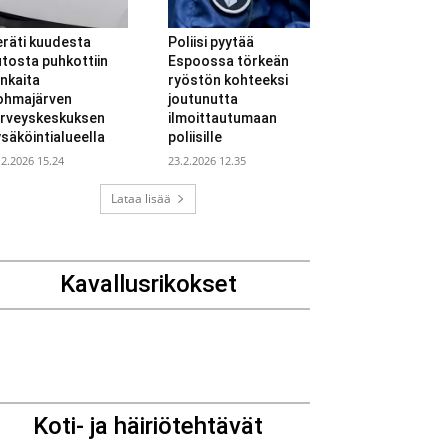
räti kuudesta
Poliisi pyytää
tosta puhkottiin
Espoossa törkeän
nkaita
ryöstön kohteeksi
ohmajärven
joutunutta
erveyskeskuksen
ilmoittautumaan
säköintialueella
poliisille
.2.2026 15.24
23.2.2026 12.35
Lataa lisää
Kavallusrikokset
Koti- ja häiriötehtävät