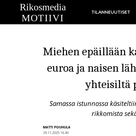
Rikosmedia
TILANNEUUTISET
MOTIIVI
Miehen epäillään k
euroa ja naisen lä
yhteisiltä 
Samassa istunnossa käsitelti
rikkomista sek
MATTI POUHULA
29.11.2025 16.40