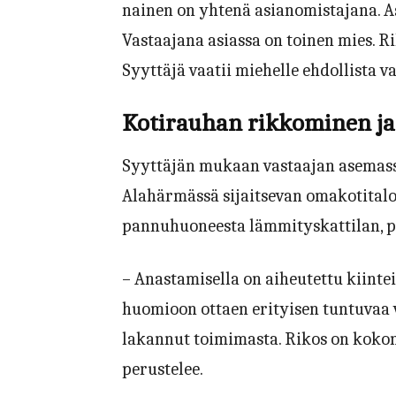
nainen on yhtenä asianomistajana. A
Vastaajana asiassa on toinen mies. R
Syyttäjä vaatii miehelle ehdollista 
Kotirauhan rikkominen ja
Syyttäjän mukaan vastaajan asemass
Alahärmässä sijaitsevan omakotital
pannuhuoneesta lämmityskattilan, p
– Anastamisella on aiheutettu kiinteis
huomioon ottaen erityisen tuntuvaa
lakannut toimimasta. Rikos on kokon
perustelee.