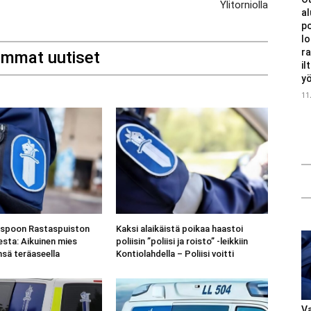
Ylitorniolla
al
po
lo
ra
immat uutiset
il
y
11
Espoon Rastaspuiston
Kaksi alaikäistä poikaa haastoi
esta: Aikuinen mies
poliisin ”poliisi ja roisto” -leikkiin
nsä teräaseella
Kontiolahdella – Poliisi voitti
Va