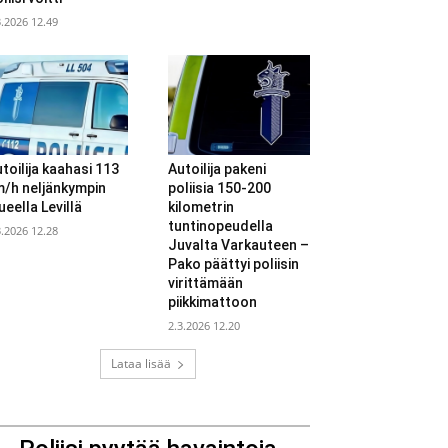
3.2026 12.49
toilija kaahasi 113
Autoilija pakeni
m/h neljänkympin
poliisia 150-200
ueella Levillä
kilometrin
tuntinopeudella
3.2026 12.28
Juvalta Varkauteen –
Pako päättyi poliisin
virittämään
piikkimattoon
2.3.2026 12.20
Lataa lisää