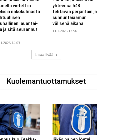
ueella vietettiin
yhteensä 548
liisin näkökulmasta
tehtävää perjantain ja
htuullisen
sunnuntaiaamun
uhallinen lauantai-
välisenä aikana
ta ja sitä seurannut
11.1.2026 13.56
ö
.1.2026 14.03
Lataa lisää
Kuolemantuottamukset
nhus kuoli Vakka-
Iäkäs nainen löytyi