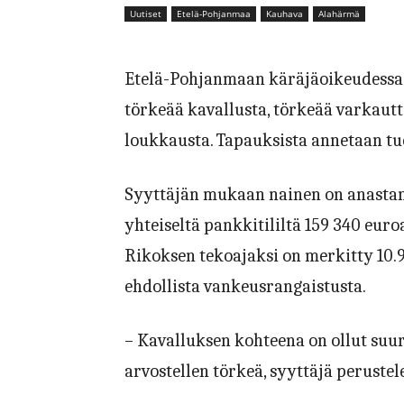
Uutiset
Etelä-Pohjanmaa
Kauhava
Alahärmä
Etelä-Pohjanmaan käräjäoikeudessa k
törkeää kavallusta, törkeää varkaut
loukkausta. Tapauksista annetaan tu
Syyttäjän mukaan nainen on anastan
yhteiseltä pankkitililtä 159 340 euro
Rikoksen tekoajaksi on merkitty 10.9.
ehdollista vankeusrangaistusta.
– Kavalluksen kohteena on ollut suu
arvostellen törkeä, syyttäjä perustel