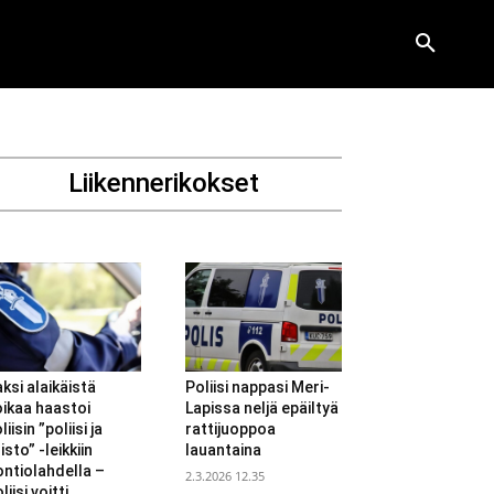
Liikennerikokset
ksi alaikäistä
Poliisi nappasi Meri-
ikaa haastoi
Lapissa neljä epäiltyä
liisin ”poliisi ja
rattijuoppoa
isto” -leikkiin
lauantaina
ntiolahdella –
2.3.2026 12.35
liisi voitti