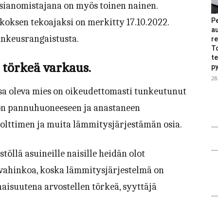
sianomistajana on myös toinen nainen.
Pe
ikoksen tekoajaksi on merkitty 17.10.2022.
au
vankeusrangaistusta.
re
T
t
 törkeä varkaus.
py
28
a oleva mies on oikeudettomasti tunkeutunut
on pannuhuoneeseen ja anastaneen
olttimen ja muita lämmitysjärjestämän osia.
töllä asuineille naisille heidän olot
 vahinkoa, koska lämmitysjärjestelmä on
aisuutena arvostellen törkeä, syyttäjä