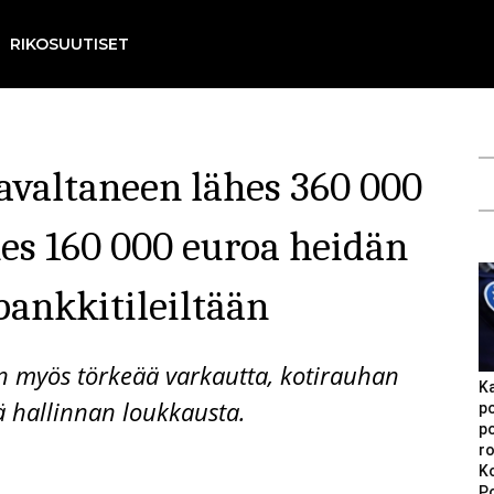
RIKOSUUTISET
avaltaneen lähes 360 000
hes 160 000 euroa heidän
pankkitileiltään
in myös törkeää varkautta, kotirauhan
Ka
ä hallinnan loukkausta.
po
po
ro
Ko
Po