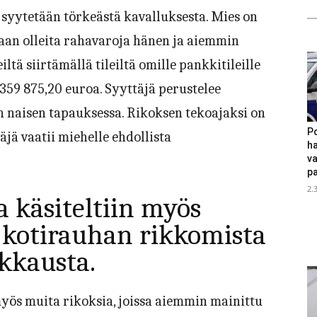
syytetään törkeästä kavalluksesta. Mies on
aan olleita rahavaroja hänen ja aiemmin
ltä siirtämällä tileiltä omille pankkitileille
359 875,20 euroa. Syyttäjä perustelee
n naisen tapauksessa. Rikoksen tekoajaksi on
Po
äjä vaatii miehelle ehdollista
ha
v
p
2.
 käsiteltiin myös
 kotirauhan rikkomista
kkausta.
myös muita rikoksia, joissa aiemmin mainittu