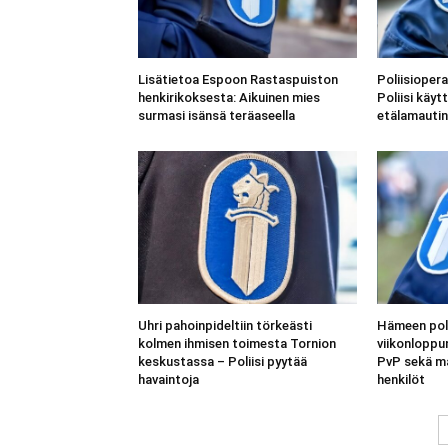
Lisätietoa Espoon Rastaspuiston
Poliisioper
henkirikoksesta: Aikuinen mies
Poliisi käy
surmasi isänsä teräaseella
etälamautin
Uhri pahoinpideltiin törkeästi
Hämeen polii
kolmen ihmisen toimesta Tornion
viikonloppu
keskustassa – Poliisi pyytää
PvP sekä m
havaintoja
henkilöt