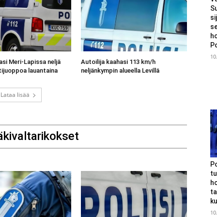
S
si
se
ho
Po
10
asi Meri-Lapissa neljä
Autoilija kaahasi 113 km/h
tijuoppoa lauantaina
neljänkympin alueella Levillä
Lataa lisää
äkivaltarikokset
Po
tu
h
t
k
10