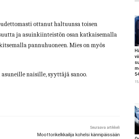
keudettomasti ottanut haltuunsa toisen
uutta ja asuinkiinteistön osan katkaisemalla
lukitsemalla pannuhuoneen. Mies on myös
Hä
vi
s
m
asuneille naisille, syyttäjä sanoo.
5
15
Seuraava artikkeli
Moottorikelkkailija kohelsi kännipäissään
Ou