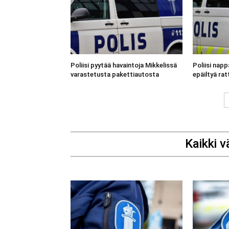
Poliisi pyytää havaintoja Mikkelissä
Poliisi napp
varastetusta pakettiautosta
epäiltyä rat
Kaikki v