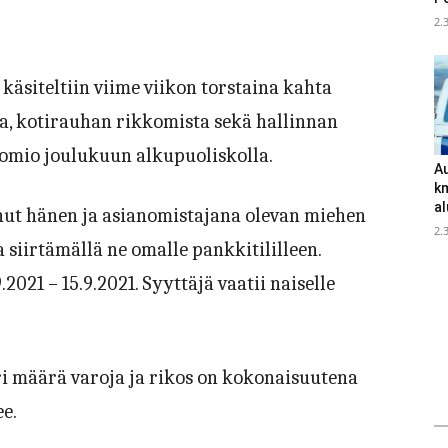
2.
äsiteltiin viime viikon torstaina kahta
ta, kotirauhan rikkomista sekä hallinnan
omio joulukuun alkupuoliskolla.
Au
k
al
ut hänen ja asianomistajana olevan miehen
2.
a siirtämällä ne omalle pankkitililleen.
2021 – 15.9.2021. Syyttäjä vaatii naiselle
ri määrä varoja ja rikos on kokonaisuutena
ee.