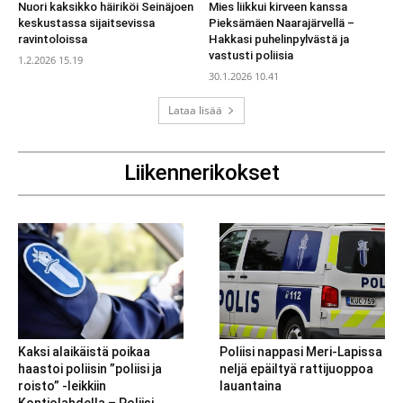
Nuori kaksikko häiriköi Seinäjoen
Mies liikkui kirveen kanssa
keskustassa sijaitsevissa
Pieksämäen Naarajärvellä –
ravintoloissa
Hakkasi puhelinpylvästä ja
vastusti poliisia
1.2.2026 15.19
30.1.2026 10.41
Lataa lisää
Liikennerikokset
Kaksi alaikäistä poikaa
Poliisi nappasi Meri-Lapissa
haastoi poliisin ”poliisi ja
neljä epäiltyä rattijuoppoa
roisto” -leikkiin
lauantaina