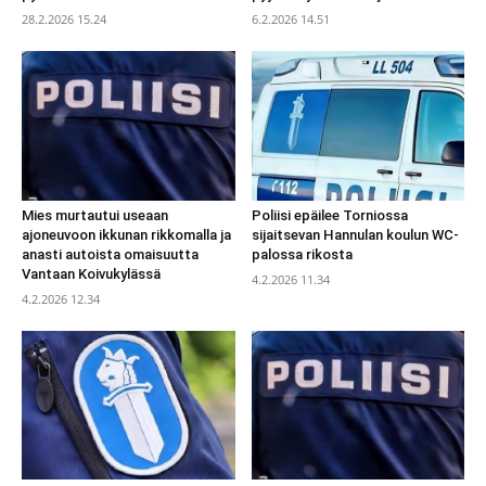
28.2.2026 15.24
6.2.2026 14.51
Mies murtautui useaan
Poliisi epäilee Torniossa
ajoneuvoon ikkunan rikkomalla ja
sijaitsevan Hannulan koulun WC-
anasti autoista omaisuutta
palossa rikosta
Vantaan Koivukylässä
4.2.2026 11.34
4.2.2026 12.34