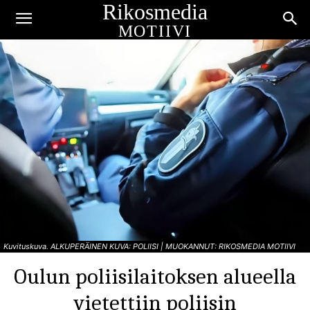
Rikosmedia
MOTIIVI
Kuvituskuva. ALKUPERÄINEN KUVA: POLIISI | MUOKANNUT: RIKOSMEDIA MOTIIVI
Oulun poliisilaitoksen alueella
vietettiin poliisin