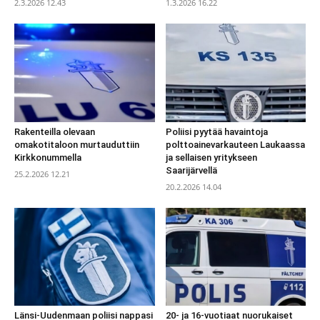
2.3.2026 12.43
1.3.2026 16.22
Rakenteilla olevaan
Poliisi pyytää havaintoja
omakotitaloon murtauduttiin
polttoainevarkauteen Laukaassa
Kirkkonummella
ja sellaisen yritykseen
Saarijärvellä
25.2.2026 12.21
20.2.2026 14.04
Länsi-Uudenmaan poliisi nappasi
20- ja 16-vuotiaat nuorukaiset