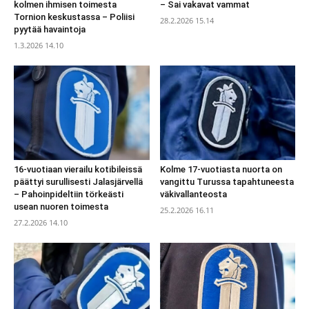
kolmen ihmisen toimesta
– Sai vakavat vammat
Tornion keskustassa – Poliisi
28.2.2026 15.14
pyytää havaintoja
1.3.2026 14.10
16-vuotiaan vierailu kotibileissä
Kolme 17-vuotiasta nuorta on
päättyi surullisesti Jalasjärvellä
vangittu Turussa tapahtuneesta
– Pahoinpideltiin törkeästi
väkivallanteosta
usean nuoren toimesta
25.2.2026 16.11
27.2.2026 14.10