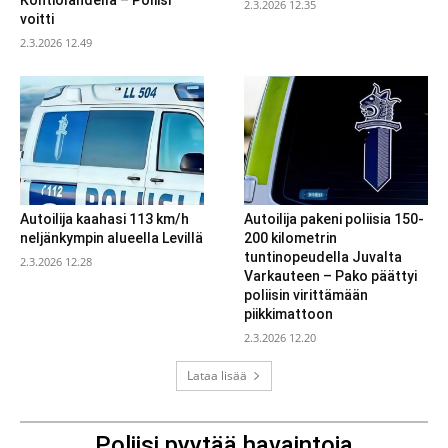
Kontiolahdella – Poliisi
2.3.2026 12.35
voitti
2.3.2026 12.49
Autoilija kaahasi 113 km/h
Autoilija pakeni poliisia 150-
neljänkympin alueella Levillä
200 kilometrin
tuntinopeudella Juvalta
2.3.2026 12.28
Varkauteen – Pako päättyi
poliisin virittämään
piikkimattoon
2.3.2026 12.20
Lataa lisää
Poliisi pyytää havaintoja