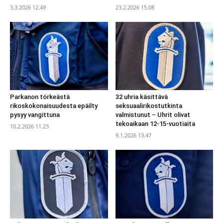
3.3.2026 12.49
23.2.2026 15.08
Parkanon törkeästä
32 uhria käsittävä
rikoskokonaisuudesta epäilty
seksuaalirikostutkinta
pysyy vangittuna
valmistunut – Uhrit olivat
tekoaikaan 12-15-vuotiaita
10.2.2026 11.23
9.1.2026 13.47