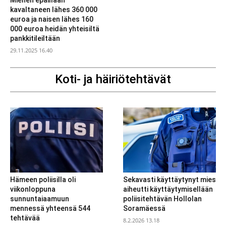
Miehen epäillään
kavaltaneen lähes 360 000
euroa ja naisen lähes 160
000 euroa heidän yhteisiltä
pankkitileiltään
29.11.2025 16.40
Koti- ja häiriötehtävät
Hämeen poliisilla oli
Sekavasti käyttäytynyt mies
viikonloppuna
aiheutti käyttäytymisellään
sunnuntaiaamuun
poliisitehtävän Hollolan
mennessä yhteensä 544
Soramäessä
tehtävää
8.2.2026 13.18