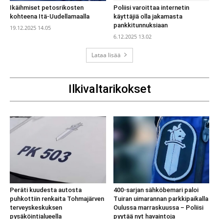
Ikäihmiset petosrikosten
Poliisi varoittaa internetin
kohteena Itä-Uudellamaalla
käyttäjiä olla jakamasta
pankkitunnuksiaan
19.12.2025 14.05
6.12.2025 13.02
Lataa lisää
Ilkivaltarikokset
Peräti kuudesta autosta
400-sarjan sähköbemari paloi
puhkottiin renkaita Tohmajärven
Tuiran uimarannan parkkipaikalla
terveyskeskuksen
Oulussa marraskuussa – Poliisi
pysäköintialueella
pyytää nyt havaintoja