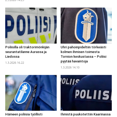
Poliisilla oli traktorimönkijän
Uhri pahoinpideltiin törkeästi
seurantatilanne Aurassa ja
kolmen ihmisen toimesta
Liedossa
Tornion keskustassa – Poliisi
pyytää havaintoja
1.3.2026 16.22
1.3.2026 14.10
Hämeen poliisia työllisti
Ihmistä puukotettiin Kaarinassa