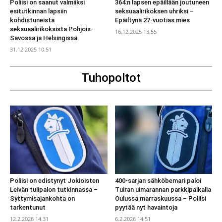
Poliisi on saanut valmiiksi
364:n lapsen epäillään joutuneen
esitutkinnan lapsiin
seksuaalirikoksen uhriksi –
kohdistuneista
Epäiltynä 27-vuotias mies
seksuaalirikoksista Pohjois-
16.12.2025 13.55
Savossa ja Helsingissä
31.12.2025 10.51
Tuhopoltot
Poliisi on edistynyt Jokioisten
400-sarjan sähköbemari paloi
Leivän tulipalon tutkinnassa –
Tuiran uimarannan parkkipaikalla
Syttymisajankohta on
Oulussa marraskuussa – Poliisi
tarkentunut
pyytää nyt havaintoja
12.2.2026 14.31
6.2.2026 14.51