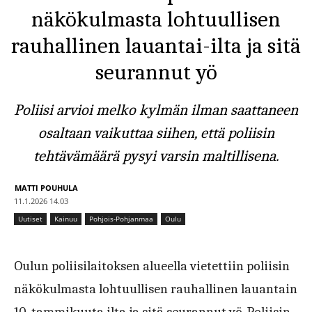
näkökulmasta lohtuullisen
rauhallinen lauantai-ilta ja sitä
seurannut yö
Poliisi arvioi melko kylmän ilman saattaneen
osaltaan vaikuttaa siihen, että poliisin
tehtävämäärä pysyi varsin maltillisena.
MATTI POUHULA
11.1.2026 14.03
Uutiset
Kainuu
Pohjois-Pohjanmaa
Oulu
Oulun poliisilaitoksen alueella vietettiin poliisin
näkökulmasta lohtuullisen rauhallinen lauantain
10. tammikuuta ilta ja sitä seurannut yö. Poliisin