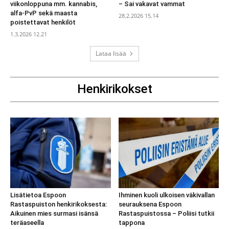
viikonloppuna mm. kannabis,
– Sai vakavat vammat
alfa-PvP sekä maasta
28.2.2026 15.14
poistettavat henkilöt
1.3.2026 12.21
Lataa lisää
Henkirikokset
Lisätietoa Espoon
Ihminen kuoli ulkoisen väkivallan
Rastaspuiston henkirikoksesta:
seurauksena Espoon
Aikuinen mies surmasi isänsä
Rastaspuistossa – Poliisi tutkii
teräaseella
tappona