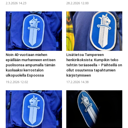
2.3.2026 14.23
28.2.2026 12.00
Noin 40-vuotiaan miehen
Lisätietoa Tampereen
epäillään murhanneen entisen
henkirikoksista: Kumpikin teko
puolisonsa ampumalla tämän
tehtiin teräaseella – Päihteillä on
kuoliaaksi kerrostalon
ollut osuutensa tapahtumien
ulkopuolella Espoossa
kärjistymiseen
19.2.2026 12.02
17.2.2026 14.38