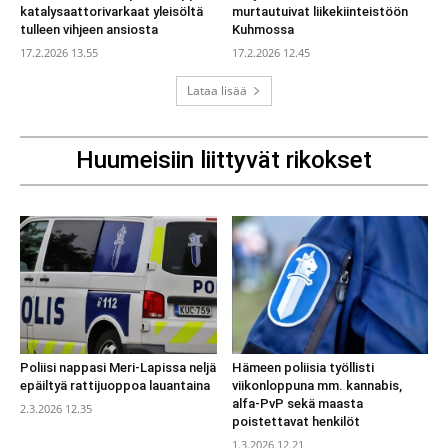
katalysaattorivarkaat yleisöltä
murtautuivat liikekiinteistöön
tulleen vihjeen ansiosta
Kuhmossa
17.2.2026 13.55
17.2.2026 12.45
Lataa lisää
Huumeisiin liittyvät rikokset
Poliisi nappasi Meri-Lapissa neljä
Hämeen poliisia työllisti
epäiltyä rattijuoppoa lauantaina
viikonloppuna mm. kannabis,
alfa-PvP sekä maasta
2.3.2026 12.35
poistettavat henkilöt
1.3.2026 12.21