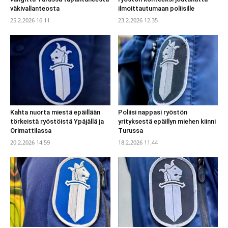
väkivallanteosta
ilmoittautumaan poliisille
25.2.2026 16.11
23.2.2026 12.35
Kahta nuorta miestä epäillään
Poliisi nappasi ryöstön
törkeistä ryöstöistä Ypäjällä ja
yrityksestä epäillyn miehen kiinni
Orimattilassa
Turussa
20.2.2026 14.59
18.2.2026 11.44