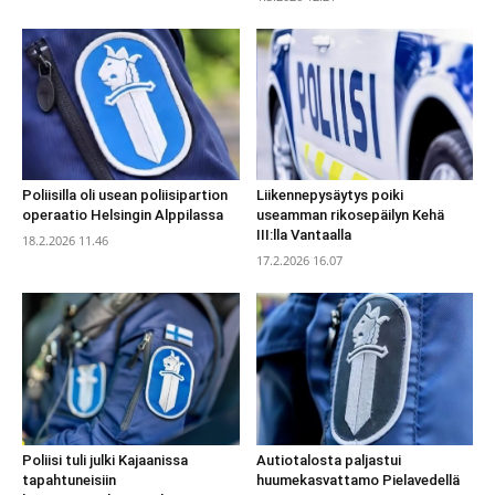
Poliisilla oli usean poliisipartion
Liikennepysäytys poiki
operaatio Helsingin Alppilassa
useamman rikosepäilyn Kehä
III:lla Vantaalla
18.2.2026 11.46
17.2.2026 16.07
Poliisi tuli julki Kajaanissa
Autiotalosta paljastui
tapahtuneisiin
huumekasvattamo Pielavedellä