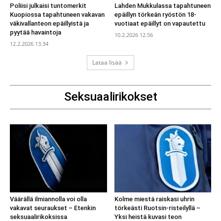
Poliisi julkaisi tuntomerkit
Lahden Mukkulassa tapahtuneen
Kuopiossa tapahtuneen vakavan
epäillyn törkeän ryöstön 18-
väkivallanteon epäillyistä ja
vuotiaat epäillyt on vapautettu
pyytää havaintoja
10.2.2026 12.56
12.2.2026 13.34
Lataa lisää
Seksuaalirikokset
Väärällä ilmiannolla voi olla
Kolme miestä raiskasi uhrin
vakavat seuraukset – Etenkin
törkeästi Ruotsin-risteilyllä –
seksuaalirikoksissa
Yksi heistä kuvasi teon