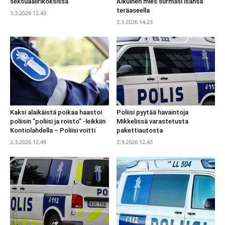
seksuaalirikoksissa
Aikuinen mies surmasi isänsä
teräaseella
3.3.2026 12.49
2.3.2026 14.23
Kaksi alaikäistä poikaa haastoi
Poliisi pyytää havaintoja
poliisin ”poliisi ja roisto” -leikkiin
Mikkelissä varastetusta
Kontiolahdella – Poliisi voitti
pakettiautosta
2.3.2026 12.49
2.3.2026 12.43