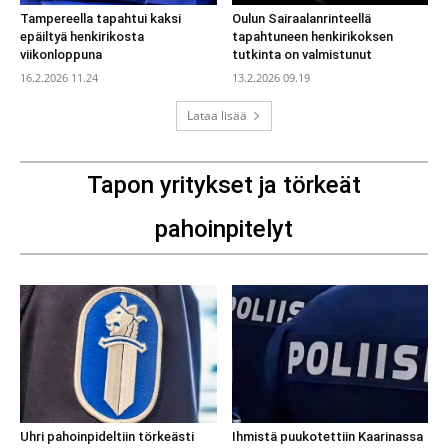
Tampereella tapahtui kaksi
Oulun Sairaalanrinteellä
epäiltyä henkirikosta
tapahtuneen henkirikoksen
viikonloppuna
tutkinta on valmistunut
16.2.2026 11.24
13.2.2026 09.19
Lataa lisää
Tapon yritykset ja törkeät
pahoinpitelyt
Uhri pahoinpideltiin törkeästi
Ihmistä puukotettiin Kaarinassa