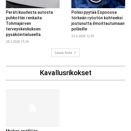
Peräti kuudesta autosta
Poliisi pyytää Espoossa
puhkottiin renkaita
törkeän ryöstön kohteeksi
Tohmajärven
joutunutta ilmoittautumaan
terveyskeskuksen
poliisille
pysäköintialueella
23.2.2026 12.35
28.2.2026 15.24
Lataa lisää
Kavallusrikokset