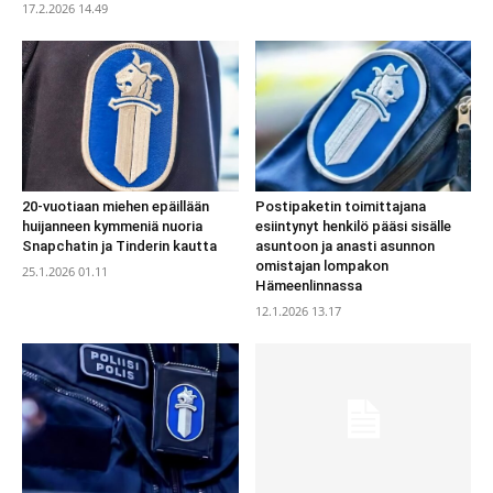
17.2.2026 14.49
20-vuotiaan miehen epäillään
Postipaketin toimittajana
huijanneen kymmeniä nuoria
esiintynyt henkilö pääsi sisälle
Snapchatin ja Tinderin kautta
asuntoon ja anasti asunnon
omistajan lompakon
25.1.2026 01.11
Hämeenlinnassa
12.1.2026 13.17