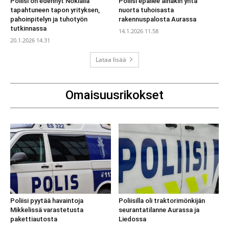
Poliisi on edennyt Nokialla
Poliisi epäilee ainakin yhtä
tapahtuneen tapon yrityksen,
nuorta tuhoisasta
pahoinpitelyn ja tuhotyön
rakennuspalosta Aurassa
tutkinnassa
14.1.2026 11.58
20.1.2026 14.31
Lataa lisää
Omaisuusrikokset
Poliisi pyytää havaintoja
Poliisilla oli traktorimönkijän
Mikkelissä varastetusta
seurantatilanne Aurassa ja
pakettiautosta
Liedossa