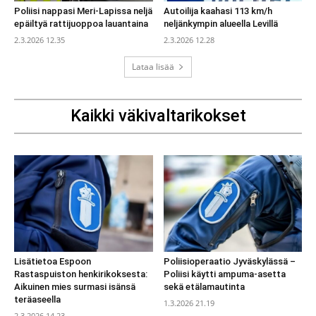
Poliisi nappasi Meri-Lapissa neljä
Autoilija kaahasi 113 km/h
epäiltyä rattijuoppoa lauantaina
neljänkympin alueella Levillä
2.3.2026 12.35
2.3.2026 12.28
Lataa lisää
Kaikki väkivaltarikokset
Lisätietoa Espoon
Poliisioperaatio Jyväskylässä –
Rastaspuiston henkirikoksesta:
Poliisi käytti ampuma-asetta
Aikuinen mies surmasi isänsä
sekä etälamautinta
teräaseella
1.3.2026 21.19
2.3.2026 14.23