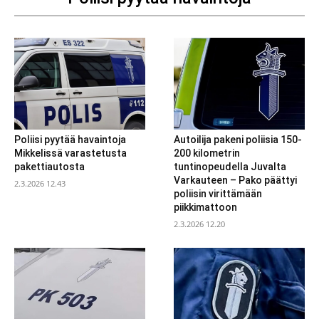
Poliisi pyytää havaintoja
Autoilija pakeni poliisia 150-
Mikkelissä varastetusta
200 kilometrin
pakettiautosta
tuntinopeudella Juvalta
Varkauteen – Pako päättyi
2.3.2026 12.43
poliisin virittämään
piikkimattoon
2.3.2026 12.20