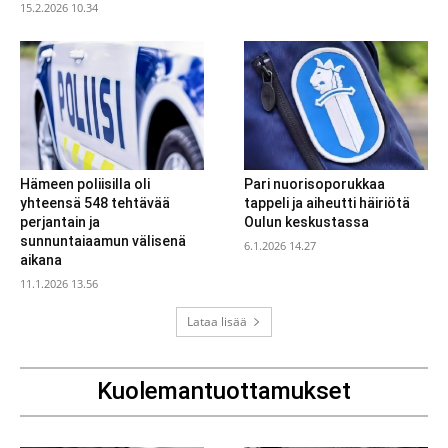
15.2.2026 10.34
Hämeen poliisilla oli
Pari nuorisoporukkaa
yhteensä 548 tehtävää
tappeli ja aiheutti häiriötä
perjantain ja
Oulun keskustassa
sunnuntaiaamun välisenä
6.1.2026 14.27
aikana
11.1.2026 13.56
Lataa lisää
Kuolemantuottamukset