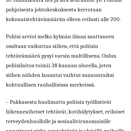
pohjoisesta johtokeskuksesta kerrotaan
kokonaistehtävämäärän olleen reilusti alle 200.
Poliisi arvioi melko kylmän ilman saattaneen
osaltaan vaikuttaa siihen, että poliisin
tehtävämäärä pysyi varsin maltillisena. Oulun
poliisilaitos toimii 38 kunnan alueella, joten
siihen nähden lauantai vaihtui sunnuntaiksi
kohtuullisen rauhallisissa merkeissä.
– Pakkasesta huolimatta poliisia työllistivät
liikenneaiheiset tehtävät, kotihälytykset, erilaiset
terveydenhuollolle ja sosiaaliviranomaisille
annettavat virka-aputehtävät ja yleisillä paikoilla