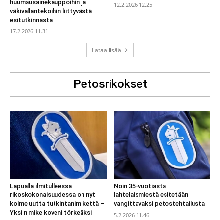
huumausainekauppoihin ja
12.2.2026 12.25
väkivallantekoihin liittyvästä
esitutkinnasta
17.2.2026 11.31
Lataa lisää
Petosrikokset
Lapualla ilmitulleessa
Noin 35-vuotiasta
rikoskokonaisuudessa on nyt
lahtelaismiestä esitetään
kolme uutta tutkintanimikettä –
vangittavaksi petostehtailusta
Yksi nimike koveni törkeäksi
5.2.2026 11.46