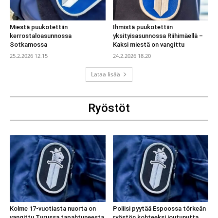
Miestä puukotettiin
Ihmistä puukotettiin
kerrostaloasunnossa
yksityisasunnossa Riihimäellä –
Sotkamossa
Kaksi miestä on vangittu
25.2.2026 12.15
24.2.2026 18.20
Lataa lisää
Ryöstöt
Kolme 17-vuotiasta nuorta on
Poliisi pyytää Espoossa törkeän
vangittu Turussa tapahtuneesta
ryöstön kohteeksi joutunutta