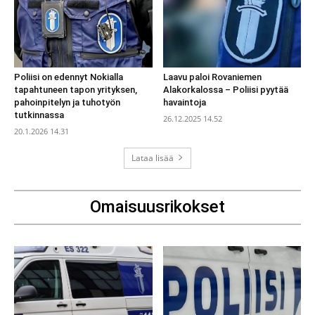
Poliisi on edennyt Nokialla
Laavu paloi Rovaniemen
tapahtuneen tapon yrityksen,
Alakorkalossa – Poliisi pyytää
pahoinpitelyn ja tuhotyön
havaintoja
tutkinnassa
26.12.2025 14.52
20.1.2026 14.31
Lataa lisää
Omaisuusrikokset