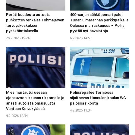
Peräti kuudesta autosta
400-sarjan sähköbemari paloi
puhkottiin renkaita Tohmajärven
Tuiran uimarannan parkkipaikalla
terveyskeskuksen
Oulussa marraskuussa – Poliisi
pysäköintialueella
pyytää nyt havaintoja
28.2.2026 15.24
6.2.2026 14.51
Mies murtautui useaan
Poliisi epäilee Torniossa
ajoneuvoon ikkunan rikkomalla ja
sijaitsevan Hannulan koulun WC-
anasti autoista omaisuutta
palossa rikosta
Vantaan Koivukylässä
4.2.2026 11.34
4.2.2026 12.34