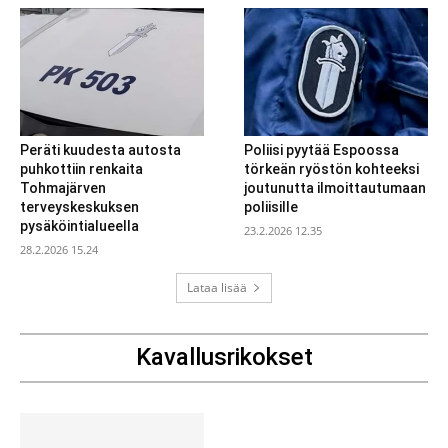
Peräti kuudesta autosta
Poliisi pyytää Espoossa
puhkottiin renkaita
törkeän ryöstön kohteeksi
Tohmajärven
joutunutta ilmoittautumaan
terveyskeskuksen
poliisille
pysäköintialueella
23.2.2026 12.35
28.2.2026 15.24
Lataa lisää
Kavallusrikokset