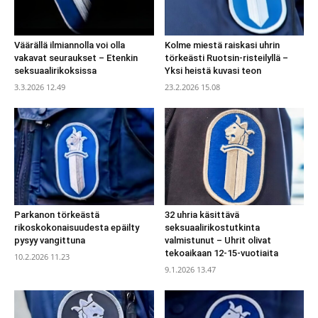
Väärällä ilmiannolla voi olla
Kolme miestä raiskasi uhrin
vakavat seuraukset – Etenkin
törkeästi Ruotsin-risteilyllä –
seksuaalirikoksissa
Yksi heistä kuvasi teon
3.3.2026 12.49
23.2.2026 15.08
Parkanon törkeästä
32 uhria käsittävä
rikoskokonaisuudesta epäilty
seksuaalirikostutkinta
pysyy vangittuna
valmistunut – Uhrit olivat
tekoaikaan 12-15-vuotiaita
10.2.2026 11.23
9.1.2026 13.47