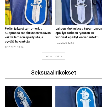
Poliisi julkaisi tuntomerkit
Lahden Mukkulassa tapahtuneen
Kuopiossa tapahtuneen vakavan
epäillyn törkeän ryöstön 18-
väkivallanteon epäillyistä ja
vuotiaat epäillyt on vapautettu
pyytää havaintoja
10.2.2026 12.56
12.2.2026 13.34
Lataa lisää
Seksuaalirikokset