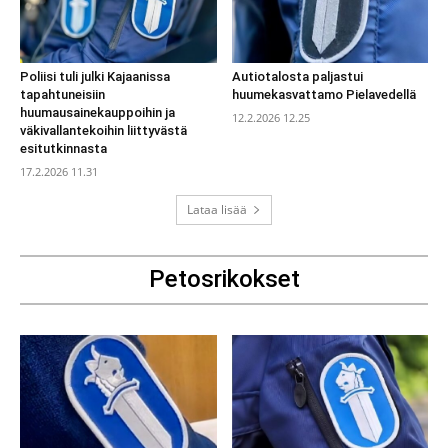
Poliisi tuli julki Kajaanissa
Autiotalosta paljastui
tapahtuneisiin
huumekasvattamo Pielavedellä
huumausainekauppoihin ja
12.2.2026 12.25
väkivallantekoihin liittyvästä
esitutkinnasta
17.2.2026 11.31
Lataa lisää
Petosrikokset