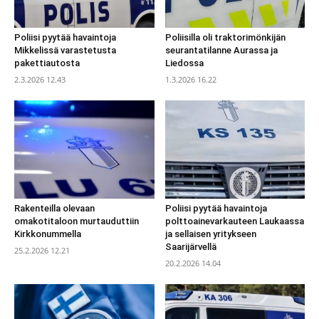
Poliisi pyytää havaintoja
Poliisilla oli traktorimönkijän
Mikkelissä varastetusta
seurantatilanne Aurassa ja
pakettiautosta
Liedossa
2.3.2026 12.43
1.3.2026 16.22
Rakenteilla olevaan
Poliisi pyytää havaintoja
omakotitaloon murtauduttiin
polttoainevarkauteen Laukaassa
Kirkkonummella
ja sellaisen yritykseen
Saarijärvellä
25.2.2026 12.21
20.2.2026 14.04