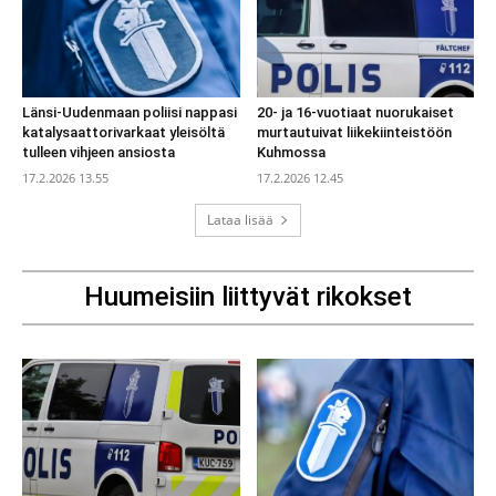
Länsi-Uudenmaan poliisi nappasi
20- ja 16-vuotiaat nuorukaiset
katalysaattorivarkaat yleisöltä
murtautuivat liikekiinteistöön
tulleen vihjeen ansiosta
Kuhmossa
17.2.2026 13.55
17.2.2026 12.45
Lataa lisää
Huumeisiin liittyvät rikokset