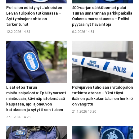
Poliisi on edistynyt Jokioisten
400-sarjan sähköbemari paloi
Leivän tulipalon tutkinnassa –
Tuiran uimarannan parkkipaikalla
Syttymisajankohta on
Oulussa marraskuussa – Poliisi
tarkentunut
pyytää nyt havaintoja
12.2.2026 14.31
6.2.2026 14.51
Lisätietoa Turun
Polvijärven tuhoisan rivitalopalon
minibussipalosta: Epäilty varasti
tutkinta etenee – Yksi täysi-
minibussin, kävi näpistelemässä
ikäinen paikkakuntalainen henkilö
kaupassa, ajoi ajoneuvon
on vangittu
katokseen ja sytytti sen tuleen
21.1.2026 13.20
27.1.2026 14.23