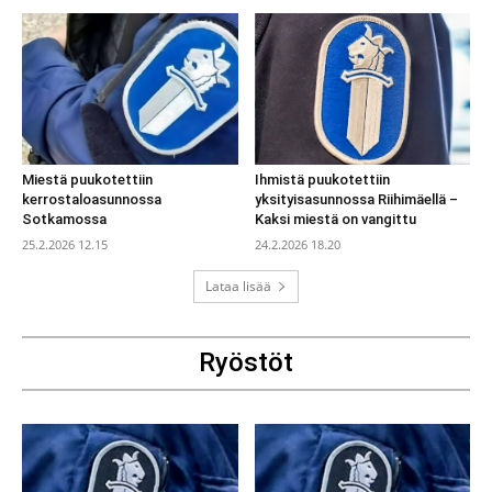
Miestä puukotettiin
Ihmistä puukotettiin
kerrostaloasunnossa
yksityisasunnossa Riihimäellä –
Sotkamossa
Kaksi miestä on vangittu
25.2.2026 12.15
24.2.2026 18.20
Lataa lisää
Ryöstöt