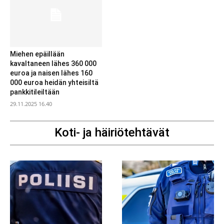
Miehen epäillään
kavaltaneen lähes 360 000
euroa ja naisen lähes 160
000 euroa heidän yhteisiltä
pankkitileiltään
29.11.2025 16.40
Koti- ja häiriötehtävät