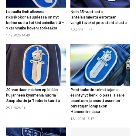
Lapualla ilmitulleessa
Noin 35-vuotiasta
rikoskokonaisuudessa on nyt
lahtelaismiestä esitetään
kolme uutta tutkintanimikettä –
vangittavaksi petostehtailusta
Yksi nimike koveni törkeäksi
5.2.2026 11.46
17.2.2026 14.49
20-vuotiaan miehen epäillään
Postipaketin toimittajana
huijanneen kymmeniä nuoria
esiintynyt henkilö pääsi sisälle
Snapchatin ja Tinderin kautta
asuntoon ja anasti asunnon
omistajan lompakon
25.1.2026 01.11
Hämeenlinnassa
12.1.2026 13.17