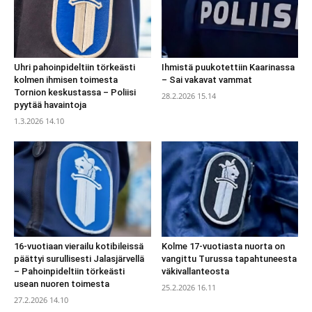
Uhri pahoinpideltiin törkeästi
Ihmistä puukotettiin Kaarinassa
kolmen ihmisen toimesta
– Sai vakavat vammat
Tornion keskustassa – Poliisi
28.2.2026 15.14
pyytää havaintoja
1.3.2026 14.10
16-vuotiaan vierailu kotibileissä
Kolme 17-vuotiasta nuorta on
päättyi surullisesti Jalasjärvellä
vangittu Turussa tapahtuneesta
– Pahoinpideltiin törkeästi
väkivallanteosta
usean nuoren toimesta
25.2.2026 16.11
27.2.2026 14.10