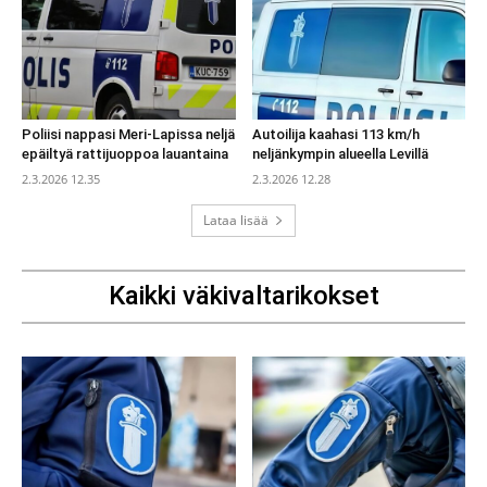
Poliisi nappasi Meri-Lapissa neljä
Autoilija kaahasi 113 km/h
epäiltyä rattijuoppoa lauantaina
neljänkympin alueella Levillä
2.3.2026 12.35
2.3.2026 12.28
Lataa lisää
Kaikki väkivaltarikokset