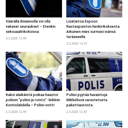
Väärällä ilmiannolla voi olla
Lisätietoa Espoon
vakavat seuraukset – Etenkin
Rastaspuiston henkirikoksesta:
seksuaalirikoksissa
Aikuinen mies surmasi isänsä
teräaseella
3.3.2026 12.49
2.3.2026 14.23
Kaksi alaikäistä poikaa haastoi
Poliisi pyytää havaintoja
poliisin ”poliisi ja roisto” -leikkiin
Mikkelissä varastetusta
Kontiolahdella – Poliisi voitti
pakettiautosta
2.3.2026 12.49
2.3.2026 12.43