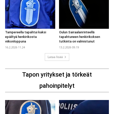
Tampereella tapahtui kaksi
Oulun Sairaalanrinteellä
epäiltyä henkirikosta
tapahtuneen henkirikoksen
viikonloppuna
tutkinta on valmistunut
16.2.2026 11.24
13.2.2026 09.19
Lataa lisää
Tapon yritykset ja törkeät
pahoinpitelyt