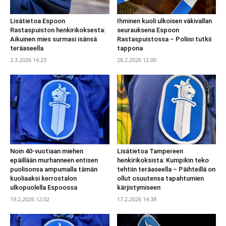
Lisätietoa Espoon
Ihminen kuoli ulkoisen väkivallan
Rastaspuiston henkirikoksesta:
seurauksena Espoon
Aikuinen mies surmasi isänsä
Rastaspuistossa – Poliisi tutkii
teräaseella
tappona
2.3.2026 14.23
28.2.2026 12.00
Noin 40-vuotiaan miehen
Lisätietoa Tampereen
epäillään murhanneen entisen
henkirikoksista: Kumpikin teko
puolisonsa ampumalla tämän
tehtiin teräaseella – Päihteillä on
kuoliaaksi kerrostalon
ollut osuutensa tapahtumien
ulkopuolella Espoossa
kärjistymiseen
19.2.2026 12.02
17.2.2026 14.38