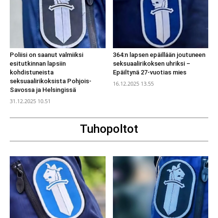
Poliisi on saanut valmiiksi
364:n lapsen epäillään joutuneen
esitutkinnan lapsiin
seksuaalirikoksen uhriksi –
kohdistuneista
Epäiltynä 27-vuotias mies
seksuaalirikoksista Pohjois-
16.12.2025 13.55
Savossa ja Helsingissä
31.12.2025 10.51
Tuhopoltot