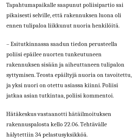
Tapahtumapaikalle saapunut poliisipartio sai
pikaisesti selville, että rakennuksen luona oli
ennen tulipaloa liikkunut nuoria henkilöitä.
– Esitutkinnassa saadun tiedon perusteella
poliisi epäilee nuorten tunkeutuneen
rakennuksen sisään ja aiheuttaneen tulipalon
syttymisen. Teosta epäiltyjä nuoria on tavoitettu,
ja yksi nuori on otettu asiassa kiinni. Poliisi
jatkaa asian tutkintaa, poliisi kommentoi.
Hätäkeskus vastaanotti hätäilmoituksen
rakennuspalosta kello 22.06. Tehtävälle
hälytettiin 34 pelastusyksikköä.