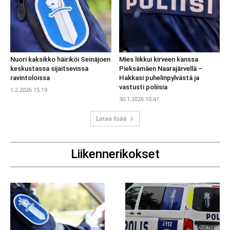
Nuori kaksikko häiriköi Seinäjoen
Mies liikkui kirveen kanssa
keskustassa sijaitsevissa
Pieksämäen Naarajärvellä –
ravintoloissa
Hakkasi puhelinpylvästä ja
vastusti poliisia
1.2.2026 15.19
30.1.2026 10.41
Lataa lisää
Liikennerikokset