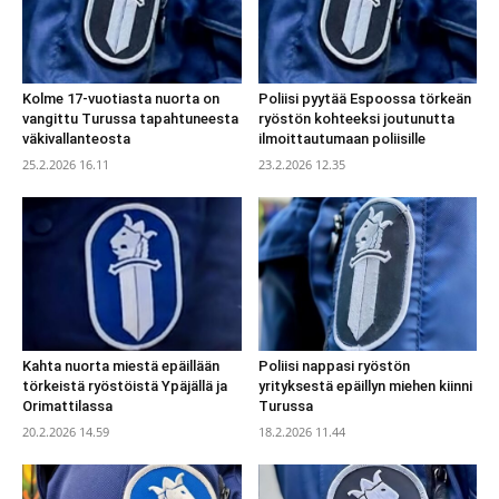
Kolme 17-vuotiasta nuorta on
Poliisi pyytää Espoossa törkeän
vangittu Turussa tapahtuneesta
ryöstön kohteeksi joutunutta
väkivallanteosta
ilmoittautumaan poliisille
25.2.2026 16.11
23.2.2026 12.35
Kahta nuorta miestä epäillään
Poliisi nappasi ryöstön
törkeistä ryöstöistä Ypäjällä ja
yrityksestä epäillyn miehen kiinni
Orimattilassa
Turussa
20.2.2026 14.59
18.2.2026 11.44