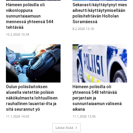
Hämeen poliisilla oli
Sekavasti käyttäytynyt mies
viikonloppuna
aiheutti käyttäytymisellään
sunnuntaiaamuun
poliisitehtävän Hollolan
mennessä yhteensä 544
Soramäessä
tehtävää
8.2.2026 13.18
15.2.2026 10.34
Oulun poliisilaitoksen
Hämeen poliisilla oli
alueella vietettiin poliisin
yhteensä 548 tehtävää
näkökulmasta lohtuullisen
perjantain ja
rauhallinen lauantai-ilta ja
sunnuntaiaamun välisenä
sitä seurannut yö
aikana
11.1.2026 14.03
11.1.2026 13.56
Lataa lisää