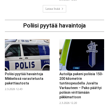
Lataa lisää
Poliisi pyytää havaintoja
Poliisi pyytää havaintoja
Autoilija pakeni poliisia 150-
Mikkelissä varastetusta
200 kilometrin
pakettiautosta
tuntinopeudella Juvalta
Varkauteen – Pako päättyi
2.3.2026 12.43
poliisin virittämään
piikkimattoon
2.3.2026 12.20