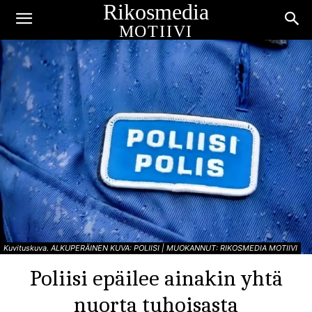
Rikosmedia
MOTIIVI
Kuvituskuva. ALKUPERÄINEN KUVA: POLIISI | MUOKANNUT: RIKOSMEDIA MOTIIVI
Poliisi epäilee ainakin yhtä
nuorta tuhoisasta