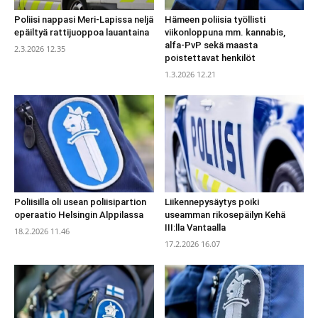
Poliisi nappasi Meri-Lapissa neljä
Hämeen poliisia työllisti
epäiltyä rattijuoppoa lauantaina
viikonloppuna mm. kannabis,
alfa-PvP sekä maasta
2.3.2026 12.35
poistettavat henkilöt
1.3.2026 12.21
Poliisilla oli usean poliisipartion
Liikennepysäytys poiki
operaatio Helsingin Alppilassa
useamman rikosepäilyn Kehä
III:lla Vantaalla
18.2.2026 11.46
17.2.2026 16.07