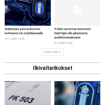
Ikäihmiset petosrikosten
Poliisi varoittaa internetin
kohteena Itä-Uudellamaalla
käyttäjiä olla jakamasta
pankkitunnuksiaan
19.12.2025 14.05
6.12.2025 13.02
Lataa lisää
Ilkivaltarikokset