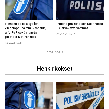
Hämeen poliisia työllisti
Ihmistä puukotettiin Kaarinassa
viikonloppuna mm. kannabis,
– Sai vakavat vammat
alfa-PvP sekä maasta
28.2.2026 15.14
poistettavat henkilöt
1.3.2026 12.21
Lataa lisää
Henkirikokset