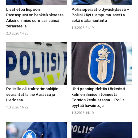
Lisätietoa Espoon
Poliisioperaatio Jyväskylässä –
Rastaspuiston henkirikoksesta:
Poliisi käytti ampuma-asetta
Aikuinen mies surmasi isänsä
sekä etälamautinta
teräaseella
1.3.2026 21.19
2.3.2026 14.23
Poliisilla oli traktorimönkijän
Uhri pahoinpideltiin törkeästi
seurantatilanne Aurassa ja
kolmen ihmisen toimesta
Liedossa
Tornion keskustassa – Poliisi
pyytää havaintoja
1.3.2026 16.22
1.3.2026 14.10