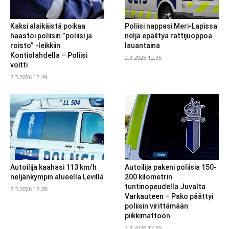
Kaksi alaikäistä poikaa
Poliisi nappasi Meri-Lapissa
haastoi poliisin ”poliisi ja
neljä epäiltyä rattijuoppoa
roisto” -leikkiin
lauantaina
Kontiolahdella – Poliisi
2.3.2026 12.35
voitti
2.3.2026 12.49
Autoilija kaahasi 113 km/h
Autoilija pakeni poliisia 150-
neljänkympin alueella Levillä
200 kilometrin
tuntinopeudella Juvalta
2.3.2026 12.28
Varkauteen – Pako päättyi
poliisin virittämään
piikkimattoon
2.3.2026 12.20