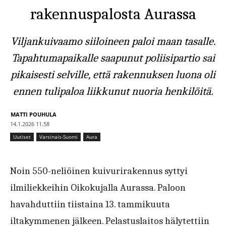
rakennuspalosta Aurassa
Viljankuivaamo siiloineen paloi maan tasalle.
Tapahtumapaikalle saapunut poliisipartio sai
pikaisesti selville, että rakennuksen luona oli
ennen tulipaloa liikkunut nuoria henkilöitä.
MATTI POUHULA
14.1.2026 11.58
Uutiset
Varsinais-Suomi
Aura
Noin 550-neliöinen kuivurirakennus syttyi
ilmiliekkeihin Oikokujalla Aurassa. Paloon
havahduttiin tiistaina 13. tammikuuta
iltakymmenen jälkeen. Pelastuslaitos hälytettiin