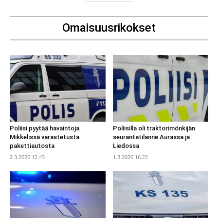
Omaisuusrikokset
Poliisi pyytää havaintoja
Poliisilla oli traktorimönkijän
Mikkelissä varastetusta
seurantatilanne Aurassa ja
pakettiautosta
Liedossa
2.3.2026 12.43
1.3.2026 16.22