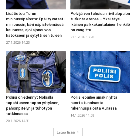
Lisätietoa Turun
Polvijärven tuhoisan rivitalopalon
minibussipalosta: Epäilty varasti
tutkinta etenee – Yksi täysi-
minibussin, kävi näpistelemässä
ikäinen paikkakuntalainen henkilö
kaupassa, ajoi ajoneuvon
on vangittu
katokseen ja sytytti sen tuleen
21.1.2026 13.20
27.1.2026 14.23
Poliisi on edennyt Nokialla
Poliisi epäilee ainakin yhtä
tapahtuneen tapon yrityksen,
nuorta tuhoisasta
pahoinpitelyn ja tuhotyön
rakennuspalosta Aurassa
tutkinnassa
14.1.2026 11.58
20.1.2026 14.31
Lataa lisää