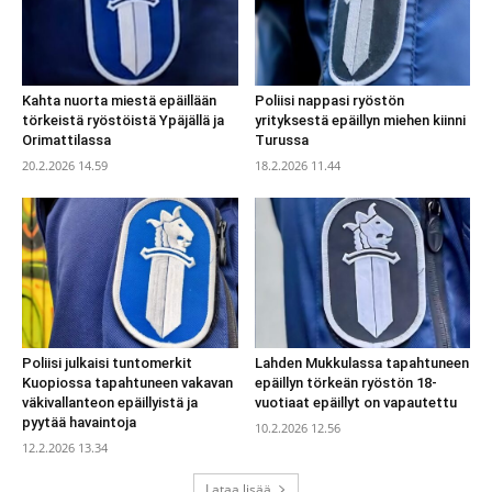
Kahta nuorta miestä epäillään
Poliisi nappasi ryöstön
törkeistä ryöstöistä Ypäjällä ja
yrityksestä epäillyn miehen kiinni
Orimattilassa
Turussa
20.2.2026 14.59
18.2.2026 11.44
Poliisi julkaisi tuntomerkit
Lahden Mukkulassa tapahtuneen
Kuopiossa tapahtuneen vakavan
epäillyn törkeän ryöstön 18-
väkivallanteon epäillyistä ja
vuotiaat epäillyt on vapautettu
pyytää havaintoja
10.2.2026 12.56
12.2.2026 13.34
Lataa lisää