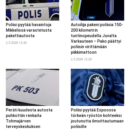
Poliisi pyytää havaintoja
Autoilija pakeni poliisia 150-
Mikkelissä varastetusta
200 kilometrin
pakettiautosta
tuntinopeudella Juvalta
Varkauteen – Pako päättyi
2.3.2026 12.43
poliisin virittämään
piikkimattoon
2.3.2026 12.20
Peräti kuudesta autosta
Poliisi pyytää Espoossa
puhkottiin renkaita
törkeän ryöstön kohteeksi
Tohmajärven
joutunutta ilmoittautumaan
terveyskeskuksen
poliisille