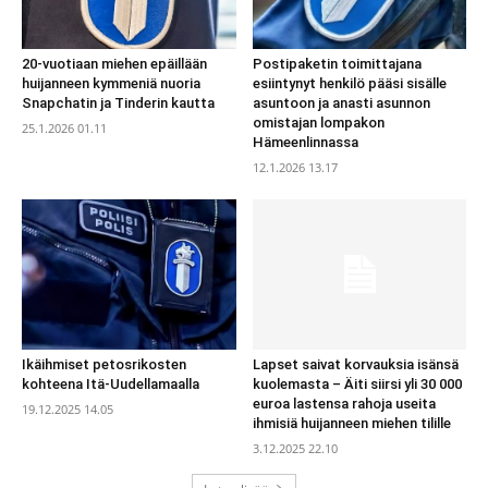
20-vuotiaan miehen epäillään
Postipaketin toimittajana
huijanneen kymmeniä nuoria
esiintynyt henkilö pääsi sisälle
Snapchatin ja Tinderin kautta
asuntoon ja anasti asunnon
omistajan lompakon
25.1.2026 01.11
Hämeenlinnassa
12.1.2026 13.17
Ikäihmiset petosrikosten
Lapset saivat korvauksia isänsä
kohteena Itä-Uudellamaalla
kuolemasta – Äiti siirsi yli 30 000
euroa lastensa rahoja useita
19.12.2025 14.05
ihmisiä huijanneen miehen tilille
3.12.2025 22.10