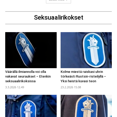
Seksuaalirikokset
Väärällä ilmiannolla voi olla
Kolme miestä raiskasi uhrin
vakavat seuraukset – Etenkin
törkeästi Ruotsin-risteilyllä –
seksuaalirikoksissa
Yksi heistä kuvasi teon
3.3.2026 12.49
23.2.2026 15.08