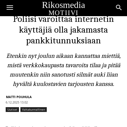
Rikosmedia
MOTIIVI
Poliisi varoittaa internetin
käyttäjiä olla jakamasta
pankkitunnuksiaan
Etenkin nyt joulun aikaan kannattaa miettiä,
mistä verkkokaupasta tavaroita tilaa ja pitää
muutenkin niin sanotusti silmät auki liian
hyvältä kuulostavien tarjousten kanssa.
MATTI POUHULA
6.12.2025 13.02
Uutiset
Valtakunnallinen