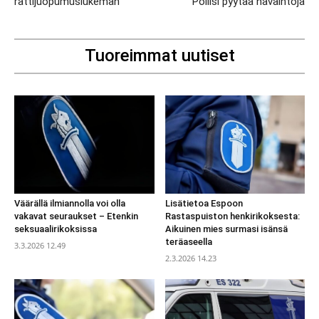
rattijuopumuslukeman
Poliisi pyytää havaintoja
Tuoreimmat uutiset
Väärällä ilmiannolla voi olla
Lisätietoa Espoon
vakavat seuraukset – Etenkin
Rastaspuiston henkirikoksesta:
seksuaalirikoksissa
Aikuinen mies surmasi isänsä
teräaseella
3.3.2026 12.49
2.3.2026 14.23