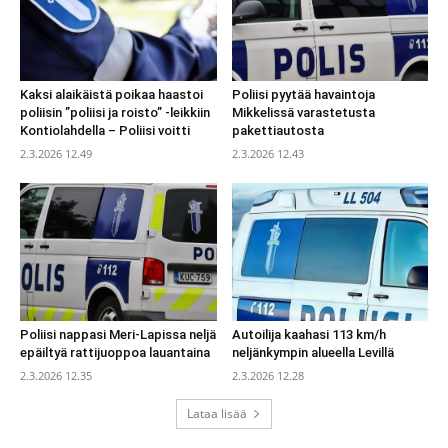
Kaksi alaikäistä poikaa haastoi
Poliisi pyytää havaintoja
poliisin ”poliisi ja roisto” -leikkiin
Mikkelissä varastetusta
Kontiolahdella – Poliisi voitti
pakettiautosta
2.3.2026 12.49
2.3.2026 12.43
Poliisi nappasi Meri-Lapissa neljä
Autoilija kaahasi 113 km/h
epäiltyä rattijuoppoa lauantaina
neljänkympin alueella Levillä
2.3.2026 12.35
2.3.2026 12.28
Lataa lisää