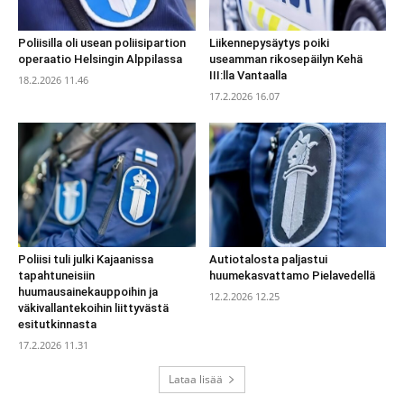
Poliisilla oli usean poliisipartion
Liikennepysäytys poiki
operaatio Helsingin Alppilassa
useamman rikosepäilyn Kehä
III:lla Vantaalla
18.2.2026 11.46
17.2.2026 16.07
Poliisi tuli julki Kajaanissa
Autiotalosta paljastui
tapahtuneisiin
huumekasvattamo Pielavedellä
huumausainekauppoihin ja
12.2.2026 12.25
väkivallantekoihin liittyvästä
esitutkinnasta
17.2.2026 11.31
Lataa lisää