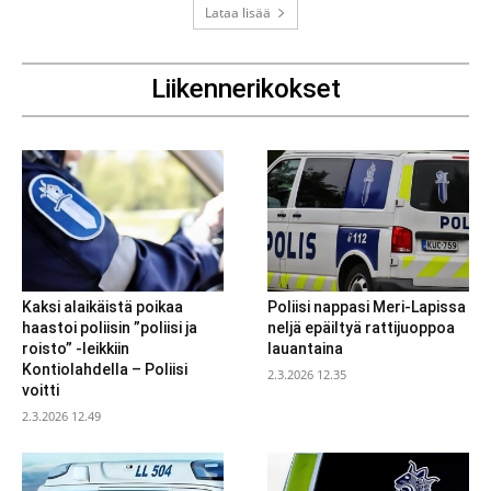
Lataa lisää
Liikennerikokset
Kaksi alaikäistä poikaa
Poliisi nappasi Meri-Lapissa
haastoi poliisin ”poliisi ja
neljä epäiltyä rattijuoppoa
roisto” -leikkiin
lauantaina
Kontiolahdella – Poliisi
2.3.2026 12.35
voitti
2.3.2026 12.49