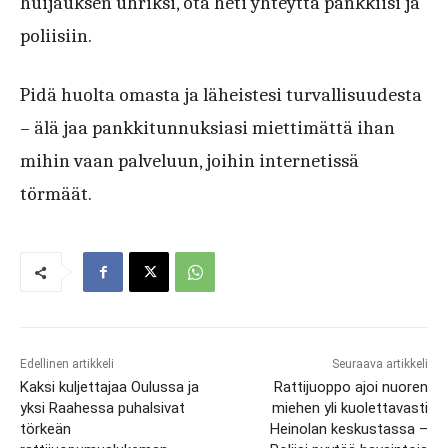
huijauksen uhriksi, ota heti yhteyttä pankkiisi ja
poliisiin.
Pidä huolta omasta ja läheistesi turvallisuudesta
– älä jaa pankkitunnuksiasi miettimättä ihan
mihin vaan palveluun, joihin internetissä
törmäät.
Edellinen artikkeli
Seuraava artikkeli
Kaksi kuljettajaa Oulussa ja
Rattijuoppo ajoi nuoren
yksi Raahessa puhalsivat
miehen yli kuolettavasti
törkeän
Heinolan keskustassa –