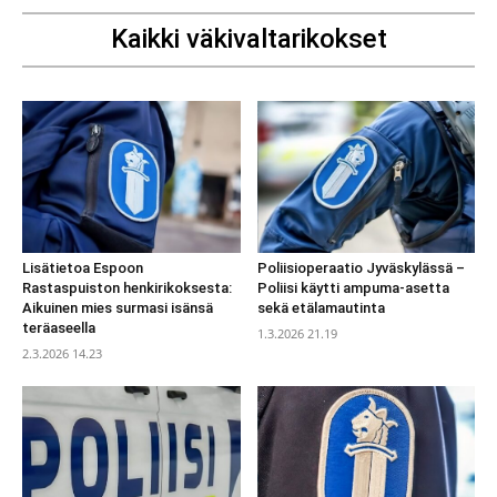
Kaikki väkivaltarikokset
Lisätietoa Espoon
Poliisioperaatio Jyväskylässä –
Rastaspuiston henkirikoksesta:
Poliisi käytti ampuma-asetta
Aikuinen mies surmasi isänsä
sekä etälamautinta
teräaseella
1.3.2026 21.19
2.3.2026 14.23