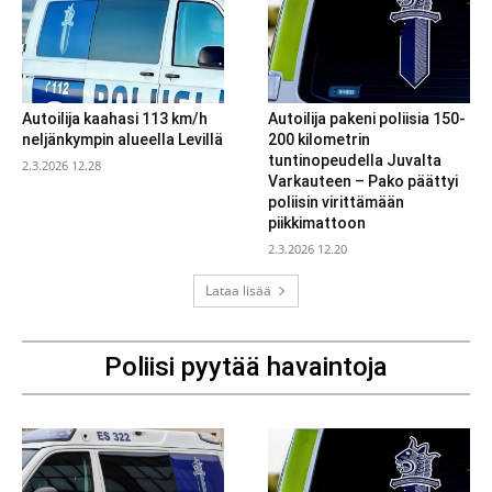
Autoilija kaahasi 113 km/h
Autoilija pakeni poliisia 150-
neljänkympin alueella Levillä
200 kilometrin
tuntinopeudella Juvalta
2.3.2026 12.28
Varkauteen – Pako päättyi
poliisin virittämään
piikkimattoon
2.3.2026 12.20
Lataa lisää
Poliisi pyytää havaintoja