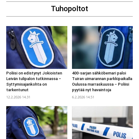
Tuhopoltot
Poliisi on edistynyt Jokioisten
400-sarjan sähköbemari paloi
Leivän tulipalon tutkinnassa –
Tuiran uimarannan parkkipaikalla
Syttymisajankohta on
Oulussa marraskuussa – Poliisi
tarkentunut
pyytää nyt havaintoja
12.2.2026 14.31
6.2.2026 14.51