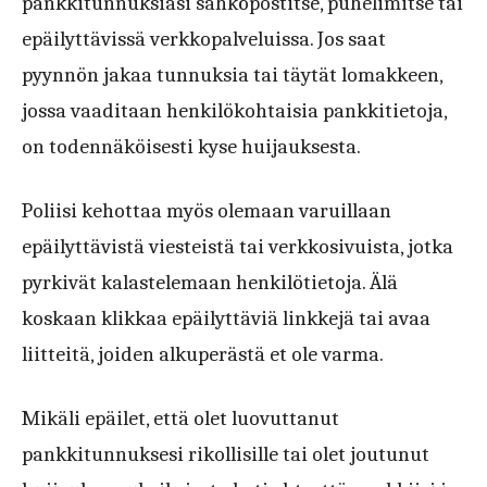
pankkitunnuksiasi sähköpostitse, puhelimitse tai
epäilyttävissä verkkopalveluissa. Jos saat
pyynnön jakaa tunnuksia tai täytät lomakkeen,
jossa vaaditaan henkilökohtaisia pankkitietoja,
on todennäköisesti kyse huijauksesta.
Poliisi kehottaa myös olemaan varuillaan
epäilyttävistä viesteistä tai verkkosivuista, jotka
pyrkivät kalastelemaan henkilötietoja. Älä
koskaan klikkaa epäilyttäviä linkkejä tai avaa
liitteitä, joiden alkuperästä et ole varma.
Mikäli epäilet, että olet luovuttanut
pankkitunnuksesi rikollisille tai olet joutunut