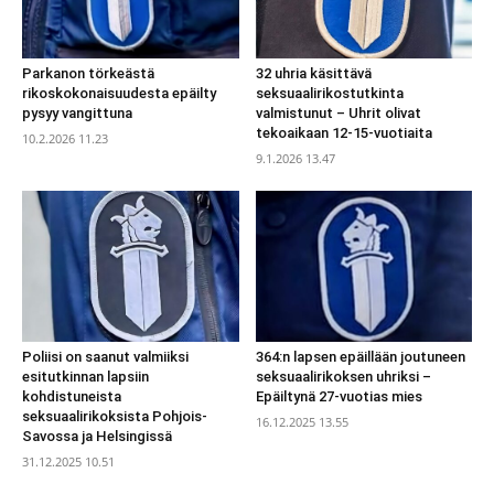
Parkanon törkeästä
32 uhria käsittävä
rikoskokonaisuudesta epäilty
seksuaalirikostutkinta
pysyy vangittuna
valmistunut – Uhrit olivat
tekoaikaan 12-15-vuotiaita
10.2.2026 11.23
9.1.2026 13.47
Poliisi on saanut valmiiksi
364:n lapsen epäillään joutuneen
esitutkinnan lapsiin
seksuaalirikoksen uhriksi –
kohdistuneista
Epäiltynä 27-vuotias mies
seksuaalirikoksista Pohjois-
16.12.2025 13.55
Savossa ja Helsingissä
31.12.2025 10.51