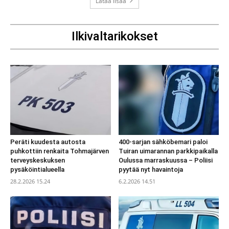
Lataa lisää
Ilkivaltarikokset
Peräti kuudesta autosta
400-sarjan sähköbemari paloi
puhkottiin renkaita Tohmajärven
Tuiran uimarannan parkkipaikalla
terveyskeskuksen
Oulussa marraskuussa – Poliisi
pysäköintialueella
pyytää nyt havaintoja
28.2.2026 15.24
6.2.2026 14.51