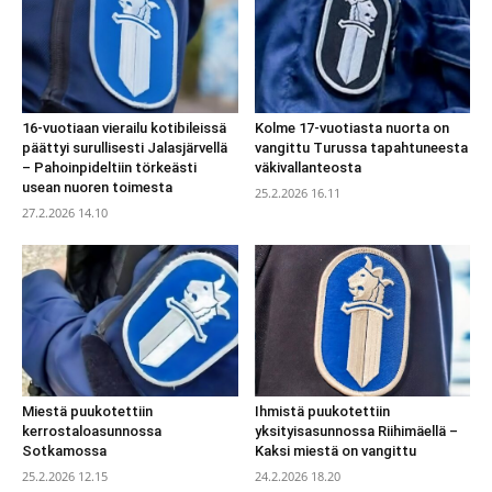
16-vuotiaan vierailu kotibileissä
Kolme 17-vuotiasta nuorta on
päättyi surullisesti Jalasjärvellä
vangittu Turussa tapahtuneesta
– Pahoinpideltiin törkeästi
väkivallanteosta
usean nuoren toimesta
25.2.2026 16.11
27.2.2026 14.10
Miestä puukotettiin
Ihmistä puukotettiin
kerrostaloasunnossa
yksityisasunnossa Riihimäellä –
Sotkamossa
Kaksi miestä on vangittu
25.2.2026 12.15
24.2.2026 18.20