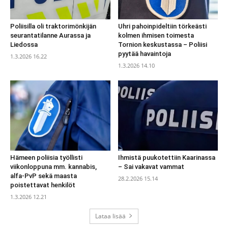
Poliisilla oli traktorimönkijän
Uhri pahoinpideltiin törkeästi
seurantatilanne Aurassa ja
kolmen ihmisen toimesta
Liedossa
Tornion keskustassa – Poliisi
pyytää havaintoja
1.3.2026 16.22
1.3.2026 14.10
Hämeen poliisia työllisti
Ihmistä puukotettiin Kaarinassa
viikonloppuna mm. kannabis,
– Sai vakavat vammat
alfa-PvP sekä maasta
28.2.2026 15.14
poistettavat henkilöt
1.3.2026 12.21
Lataa lisää