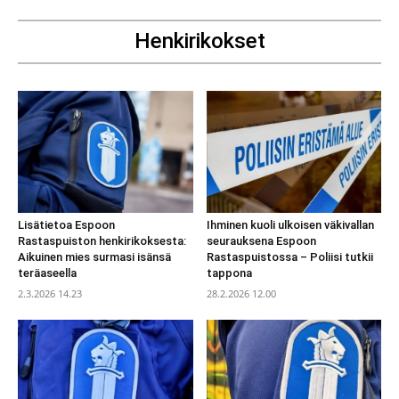
Henkirikokset
Lisätietoa Espoon
Ihminen kuoli ulkoisen väkivallan
Rastaspuiston henkirikoksesta:
seurauksena Espoon
Aikuinen mies surmasi isänsä
Rastaspuistossa – Poliisi tutkii
teräaseella
tappona
2.3.2026 14.23
28.2.2026 12.00