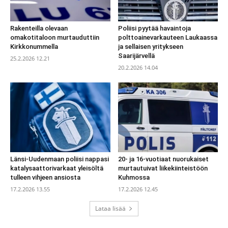
Rakenteilla olevaan
Poliisi pyytää havaintoja
omakotitaloon murtauduttiin
polttoainevarkauteen Laukaassa
Kirkkonummella
ja sellaisen yritykseen
Saarijärvellä
25.2.2026 12.21
20.2.2026 14.04
Länsi-Uudenmaan poliisi nappasi
20- ja 16-vuotiaat nuorukaiset
katalysaattorivarkaat yleisöltä
murtautuivat liikekiinteistöön
tulleen vihjeen ansiosta
Kuhmossa
17.2.2026 13.55
17.2.2026 12.45
Lataa lisää