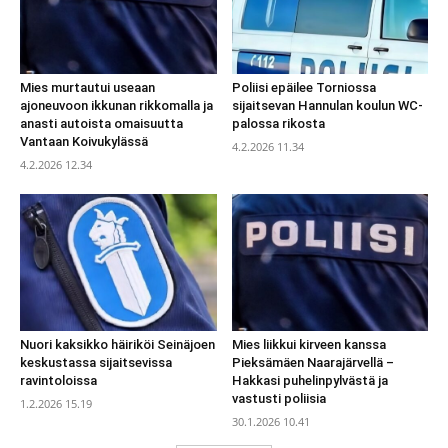
Mies murtautui useaan
Poliisi epäilee Torniossa
ajoneuvoon ikkunan rikkomalla ja
sijaitsevan Hannulan koulun WC-
anasti autoista omaisuutta
palossa rikosta
Vantaan Koivukylässä
4.2.2026 11.34
4.2.2026 12.34
Nuori kaksikko häiriköi Seinäjoen
Mies liikkui kirveen kanssa
keskustassa sijaitsevissa
Pieksämäen Naarajärvellä –
ravintoloissa
Hakkasi puhelinpylvästä ja
vastusti poliisia
1.2.2026 15.19
30.1.2026 10.41