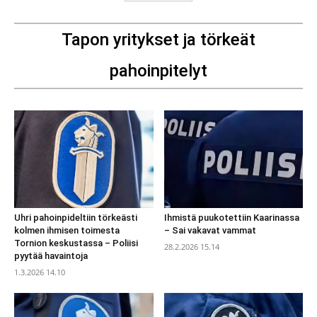
Tapon yritykset ja törkeät
pahoinpitelyt
Uhri pahoinpideltiin törkeästi
Ihmistä puukotettiin Kaarinassa
kolmen ihmisen toimesta
– Sai vakavat vammat
Tornion keskustassa – Poliisi
28.2.2026 15.14
pyytää havaintoja
1.3.2026 14.10