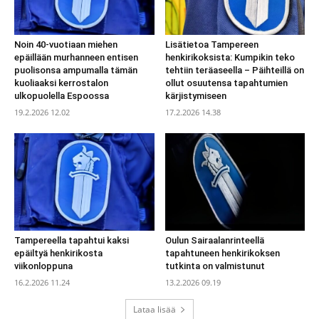
Noin 40-vuotiaan miehen
Lisätietoa Tampereen
epäillään murhanneen entisen
henkirikoksista: Kumpikin teko
puolisonsa ampumalla tämän
tehtiin teräaseella – Päihteillä on
kuoliaaksi kerrostalon
ollut osuutensa tapahtumien
ulkopuolella Espoossa
kärjistymiseen
19.2.2026 12.02
17.2.2026 14.38
Tampereella tapahtui kaksi
Oulun Sairaalanrinteellä
epäiltyä henkirikosta
tapahtuneen henkirikoksen
viikonloppuna
tutkinta on valmistunut
16.2.2026 11.24
13.2.2026 09.19
Lataa lisää