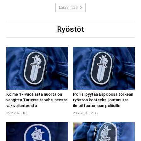
Lataa lisää
Ryöstöt
Kolme 17-vuotiasta nuorta on
Poliisi pyytää Espoossa törkeän
vangittu Turussa tapahtuneesta
ryöstön kohteeksi joutunutta
väkivallanteosta
ilmoittautumaan poliisille
25.2.2026 16.11
23.2.2026 12.35