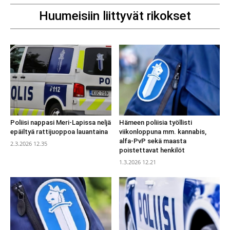
Huumeisiin liittyvät rikokset
Poliisi nappasi Meri-Lapissa neljä
Hämeen poliisia työllisti
epäiltyä rattijuoppoa lauantaina
viikonloppuna mm. kannabis,
alfa-PvP sekä maasta
2.3.2026 12.35
poistettavat henkilöt
1.3.2026 12.21