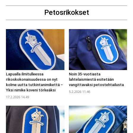
Petosrikokset
Lapualla ilmitulleessa
Noin 35-vuotiasta
rikoskokonaisuudessa on nyt
lahtelaismiestä esitetään
kolme uutta tutkintanimikettä –
vangittavaksi petostehtailusta
Yksi nimike koveni törkeäksi
5.2.2026 11.46
17.2.2026 14.49