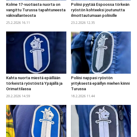
Kolme 17-vuotiasta nuorta on
Poliisi pyytää Espoossa törkeän
vangittu Turussa tapahtuneesta
ryöstön kohteeksi joutunutta
väkivallanteosta
ilmoittautumaan poliisille
25.2.2026 16.11
23.2.2026 12.35
Kahta nuorta miestä epäillään
Poliisi nappasi ryöstön
törkeistä ryöstöistä Ypäjällä ja
yrityksestä epäillyn miehen kiinni
Orimattilassa
Turussa
20.2.2026 14.59
18.2.2026 11.44