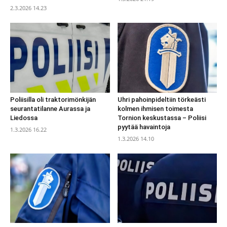
2.3.2026 14.23
Poliisilla oli traktorimönkijän
Uhri pahoinpideltiin törkeästi
seurantatilanne Aurassa ja
kolmen ihmisen toimesta
Liedossa
Tornion keskustassa – Poliisi
pyytää havaintoja
1.3.2026 16.22
1.3.2026 14.10