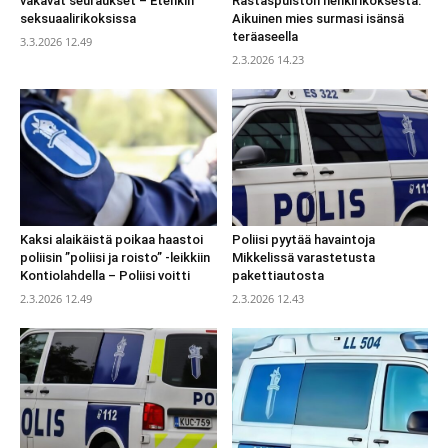
vakavat seuraukset – Etenkin
Rastaspuiston henkirikoksesta:
seksuaalirikoksissa
Aikuinen mies surmasi isänsä
teräaseella
3.3.2026 12.49
2.3.2026 14.23
Kaksi alaikäistä poikaa haastoi
Poliisi pyytää havaintoja
poliisin ”poliisi ja roisto” -leikkiin
Mikkelissä varastetusta
Kontiolahdella – Poliisi voitti
pakettiautosta
2.3.2026 12.49
2.3.2026 12.43