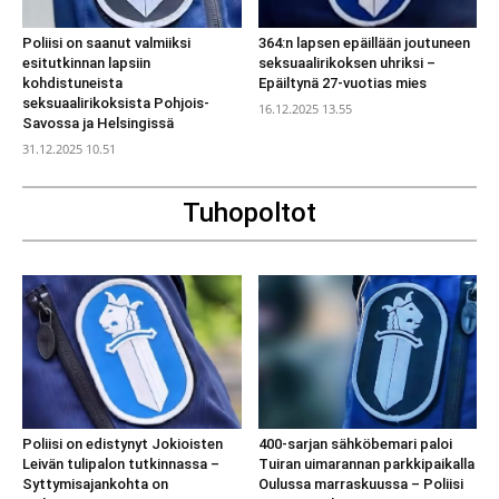
Poliisi on saanut valmiiksi
364:n lapsen epäillään joutuneen
esitutkinnan lapsiin
seksuaalirikoksen uhriksi –
kohdistuneista
Epäiltynä 27-vuotias mies
seksuaalirikoksista Pohjois-
16.12.2025 13.55
Savossa ja Helsingissä
31.12.2025 10.51
Tuhopoltot
Poliisi on edistynyt Jokioisten
400-sarjan sähköbemari paloi
Leivän tulipalon tutkinnassa –
Tuiran uimarannan parkkipaikalla
Syttymisajankohta on
Oulussa marraskuussa – Poliisi