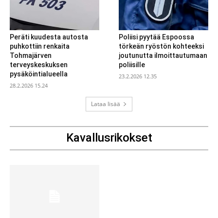
Peräti kuudesta autosta
Poliisi pyytää Espoossa
puhkottiin renkaita
törkeän ryöstön kohteeksi
Tohmajärven
joutunutta ilmoittautumaan
terveyskeskuksen
poliisille
pysäköintialueella
23.2.2026 12.35
28.2.2026 15.24
Lataa lisää
Kavallusrikokset