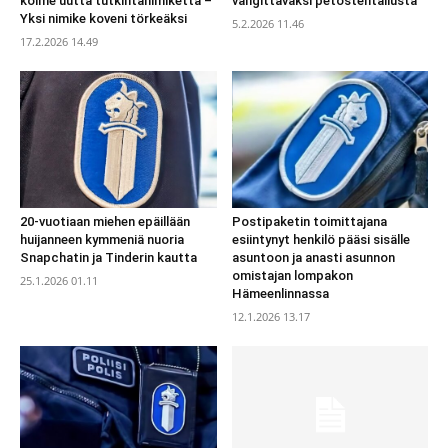
kolme uutta tutkintanimikettä –
vangittavaksi petostehtailusta
Yksi nimike koveni törkeäksi
5.2.2026 11.46
17.2.2026 14.49
20-vuotiaan miehen epäillään
Postipaketin toimittajana
huijanneen kymmeniä nuoria
esiintynyt henkilö pääsi sisälle
Snapchatin ja Tinderin kautta
asuntoon ja anasti asunnon
omistajan lompakon
25.1.2026 01.11
Hämeenlinnassa
12.1.2026 13.17