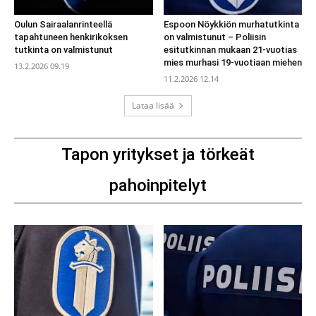
Oulun Sairaalanrinteellä
Espoon Nöykkiön murhatutkinta
tapahtuneen henkirikoksen
on valmistunut – Poliisin
tutkinta on valmistunut
esitutkinnan mukaan 21-vuotias
mies murhasi 19-vuotiaan miehen
13.2.2026 09.19
11.2.2026 12.14
Lataa lisää
Tapon yritykset ja törkeät
pahoinpitelyt