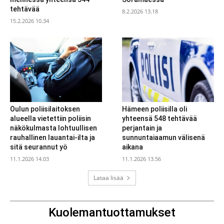
tehtävää
8.2.2026 13.18
15.2.2026 10.34
Oulun poliisilaitoksen
Hämeen poliisilla oli
alueella vietettiin poliisin
yhteensä 548 tehtävää
näkökulmasta lohtuullisen
perjantain ja
rauhallinen lauantai-ilta ja
sunnuntaiaamun välisenä
sitä seurannut yö
aikana
11.1.2026 14.03
11.1.2026 13.56
Lataa lisää
Kuolemantuottamukset