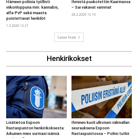
Hämeen poliisia työllisti
Ihmistä puukotettiin Kaarinassa
viikonloppuna mm. kannabis,
– Sai vakavat vammat
alfa-PvP sekä maasta
28.2.2026 15.14
poistettavat henkilöt
1.3.2026 12.21
Lataa lisää
Henkirikokset
Lisätietoa Espoon
Ihminen kuoli ulkoisen väkivallan
Rastaspuiston henkirikoksesta:
seurauksena Espoon
Aikuinen mies surmasi isänsä
Rastaspuistossa – Poliisi tutkii