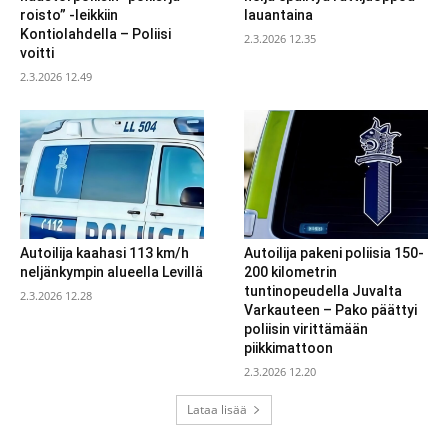
roisto” -leikkiin
lauantaina
Kontiolahdella – Poliisi
2.3.2026 12.35
voitti
2.3.2026 12.49
Autoilija kaahasi 113 km/h
Autoilija pakeni poliisia 150-
neljänkympin alueella Levillä
200 kilometrin
tuntinopeudella Juvalta
2.3.2026 12.28
Varkauteen – Pako päättyi
poliisin virittämään
piikkimattoon
2.3.2026 12.20
Lataa lisää