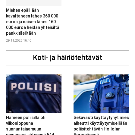
Miehen epäillään
kavaltaneen lähes 360 000
euroa ja naisen lähes 160
000 euroa heidän yhteisiltä
pankkitileiltään
29.11.2025 16.40
Koti- ja häiriötehtävät
Hämeen poliisilla oli
Sekavasti käyttäytynyt mies
viikonloppuna
aiheutti käyttäytymisellään
sunnuntaiaamuun
poliisitehtävän Hollolan
mennessä yhteensä 544
Soramäessä