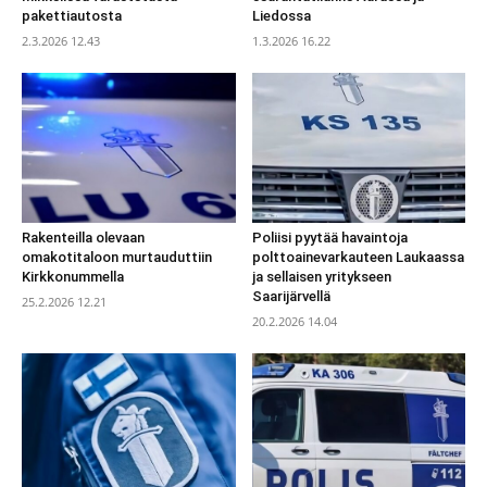
pakettiautosta
Liedossa
2.3.2026 12.43
1.3.2026 16.22
Rakenteilla olevaan
Poliisi pyytää havaintoja
omakotitaloon murtauduttiin
polttoainevarkauteen Laukaassa
Kirkkonummella
ja sellaisen yritykseen
Saarijärvellä
25.2.2026 12.21
20.2.2026 14.04