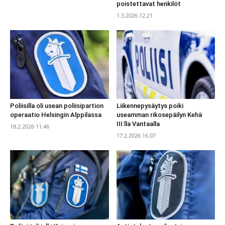
poistettavat henkilöt
1.3.2026 12.21
Poliisilla oli usean poliisipartion
Liikennepysäytys poiki
operaatio Helsingin Alppilassa
useamman rikosepäilyn Kehä
III:lla Vantaalla
18.2.2026 11.46
17.2.2026 16.07