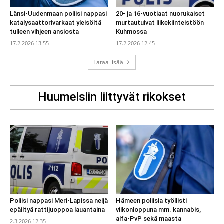
Länsi-Uudenmaan poliisi nappasi
20- ja 16-vuotiaat nuorukaiset
katalysaattorivarkaat yleisöltä
murtautuivat liikekiinteistöön
tulleen vihjeen ansiosta
Kuhmossa
17.2.2026 13.55
17.2.2026 12.45
Lataa lisää
Huumeisiin liittyvät rikokset
Poliisi nappasi Meri-Lapissa neljä
Hämeen poliisia työllisti
epäiltyä rattijuoppoa lauantaina
viikonloppuna mm. kannabis,
alfa-PvP sekä maasta
2.3.2026 12.35