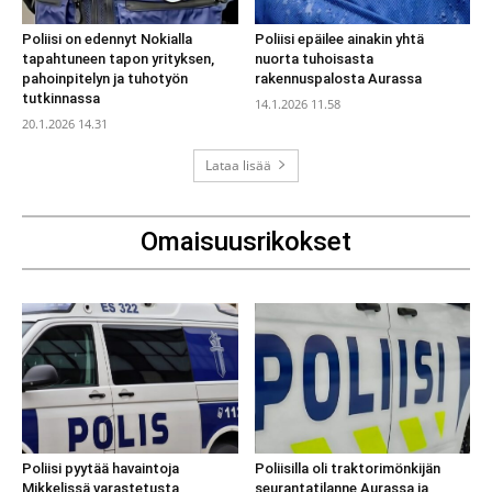
Poliisi on edennyt Nokialla
Poliisi epäilee ainakin yhtä
tapahtuneen tapon yrityksen,
nuorta tuhoisasta
pahoinpitelyn ja tuhotyön
rakennuspalosta Aurassa
tutkinnassa
14.1.2026 11.58
20.1.2026 14.31
Lataa lisää
Omaisuusrikokset
Poliisi pyytää havaintoja
Poliisilla oli traktorimönkijän
Mikkelissä varastetusta
seurantatilanne Aurassa ja