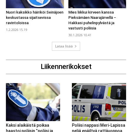
Nuori kaksikko häiriköi Seinäjoen
Mies liikkui kirveen kanssa
keskustassa sijaitsevissa
Pieksämäen Naarajärvellä –
ravintoloissa
Hakkasi puhelinpylvästä ja
vastusti poliisia
1.2.2026 15.19
30.1.2026 10.41
Lataa lisää
Liikennerikokset
Kaksi alaikäistä poikaa
Poliisi nappasi Meri-Lapissa
haastoi poliisin ”poliisi ja
neljä epäiltyä rattijuoppoa