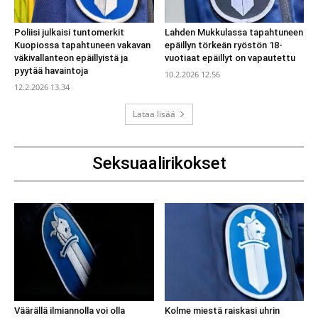
Poliisi julkaisi tuntomerkit
Lahden Mukkulassa tapahtuneen
Kuopiossa tapahtuneen vakavan
epäillyn törkeän ryöstön 18-
väkivallanteon epäillyistä ja
vuotiaat epäillyt on vapautettu
pyytää havaintoja
10.2.2026 12.56
12.2.2026 13.34
Lataa lisää
Seksuaalirikokset
Väärällä ilmiannolla voi olla
Kolme miestä raiskasi uhrin