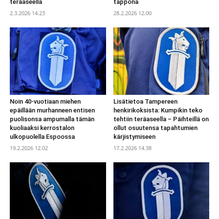
teräaseella
tappona
2.3.2026 14.23
28.2.2026 12.00
Noin 40-vuotiaan miehen
Lisätietoa Tampereen
epäillään murhanneen entisen
henkirikoksista: Kumpikin teko
puolisonsa ampumalla tämän
tehtiin teräaseella – Päihteillä on
kuoliaaksi kerrostalon
ollut osuutensa tapahtumien
ulkopuolella Espoossa
kärjistymiseen
19.2.2026 12.02
17.2.2026 14.38