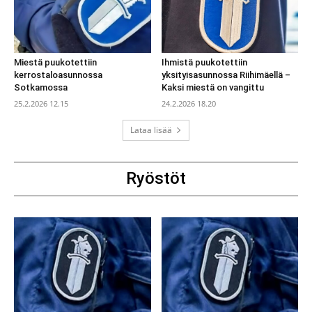
Miestä puukotettiin
Ihmistä puukotettiin
kerrostaloasunnossa
yksityisasunnossa Riihimäellä –
Sotkamossa
Kaksi miestä on vangittu
25.2.2026 12.15
24.2.2026 18.20
Lataa lisää
Ryöstöt