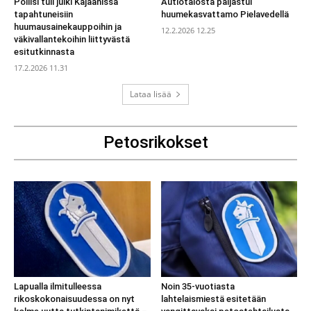
Poliisi tuli julki Kajaanissa
Autiotalosta paljastui
tapahtuneisiin
huumekasvattamo Pielavedellä
huumausainekauppoihin ja
12.2.2026 12.25
väkivallantekoihin liittyvästä
esitutkinnasta
17.2.2026 11.31
Lataa lisää
Petosrikokset
Lapualla ilmitulleessa
Noin 35-vuotiasta
rikoskokonaisuudessa on nyt
lahtelaismiestä esitetään