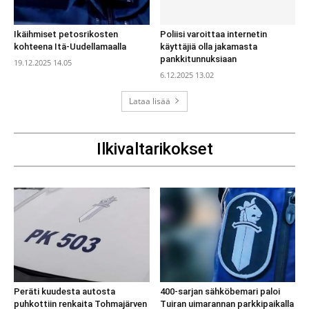
Ikäihmiset petosrikosten
Poliisi varoittaa internetin
kohteena Itä-Uudellamaalla
käyttäjiä olla jakamasta
pankkitunnuksiaan
19.12.2025 14.05
6.12.2025 13.02
Lataa lisää
Ilkivaltarikokset
Peräti kuudesta autosta
400-sarjan sähköbemari paloi
puhkottiin renkaita Tohmajärven
Tuiran uimarannan parkkipaikalla