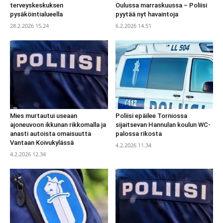
terveyskeskuksen
Oulussa marraskuussa – Poliisi
pysäköintialueella
pyytää nyt havaintoja
28.2.2026 15.24
6.2.2026 14.51
Mies murtautui useaan
Poliisi epäilee Torniossa
ajoneuvoon ikkunan rikkomalla ja
sijaitsevan Hannulan koulun WC-
anasti autoista omaisuutta
palossa rikosta
Vantaan Koivukylässä
4.2.2026 11.34
4.2.2026 12.34