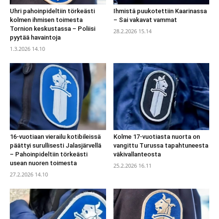
Uhri pahoinpideltiin törkeästi
Ihmistä puukotettiin Kaarinassa
kolmen ihmisen toimesta
– Sai vakavat vammat
Tornion keskustassa – Poliisi
28.2.2026 15.14
pyytää havaintoja
1.3.2026 14.10
16-vuotiaan vierailu kotibileissä
Kolme 17-vuotiasta nuorta on
päättyi surullisesti Jalasjärvellä
vangittu Turussa tapahtuneesta
– Pahoinpideltiin törkeästi
väkivallanteosta
usean nuoren toimesta
25.2.2026 16.11
27.2.2026 14.10