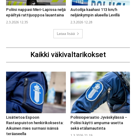
Poliisi nappasi Meri-Lapissa neljä
Autoilija kaahasi 113 km/h
epäiltyä rattijuoppoa lauantaina
neljänkympin alueella Levillä
2.3.2026 12.35
2.3.2026 12.28
Lataa lisää
Kaikki väkivaltarikokset
Lisätietoa Espoon
Poliisioperaatio Jyväskylässä –
Rastaspuiston henkirikoksesta:
Poliisi käytti ampuma-asetta
Aikuinen mies surmasi isänsä
sekä etälamautinta
teräaseella
1.3.2026 21.19