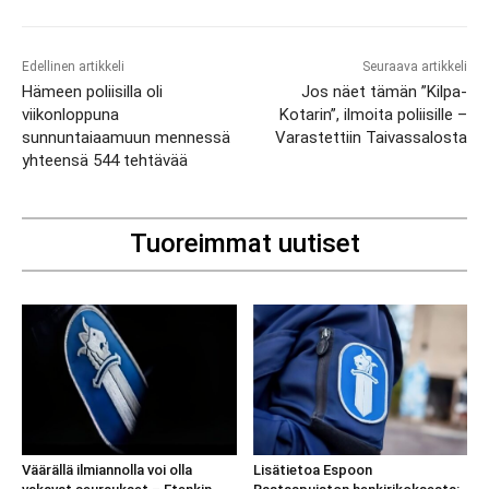
Edellinen artikkeli
Seuraava artikkeli
Hämeen poliisilla oli
Jos näet tämän ”Kilpa-
viikonloppuna
Kotarin”, ilmoita poliisille –
sunnuntaiaamuun mennessä
Varastettiin Taivassalosta
yhteensä 544 tehtävää
Tuoreimmat uutiset
Väärällä ilmiannolla voi olla
Lisätietoa Espoon