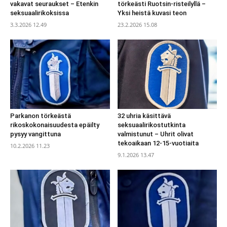
vakavat seuraukset – Etenkin
törkeästi Ruotsin-risteilyllä –
seksuaalirikoksissa
Yksi heistä kuvasi teon
3.3.2026 12.49
23.2.2026 15.08
Parkanon törkeästä
32 uhria käsittävä
rikoskokonaisuudesta epäilty
seksuaalirikostutkinta
pysyy vangittuna
valmistunut – Uhrit olivat
tekoaikaan 12-15-vuotiaita
10.2.2026 11.23
9.1.2026 13.47