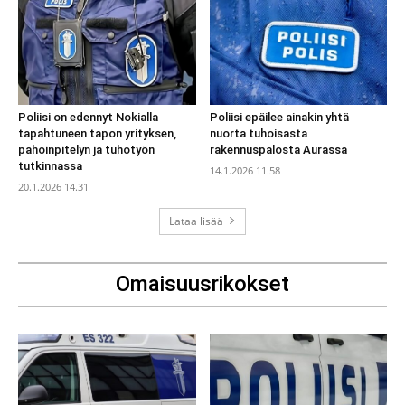
Poliisi on edennyt Nokialla
Poliisi epäilee ainakin yhtä
tapahtuneen tapon yrityksen,
nuorta tuhoisasta
pahoinpitelyn ja tuhotyön
rakennuspalosta Aurassa
tutkinnassa
14.1.2026 11.58
20.1.2026 14.31
Lataa lisää
Omaisuusrikokset