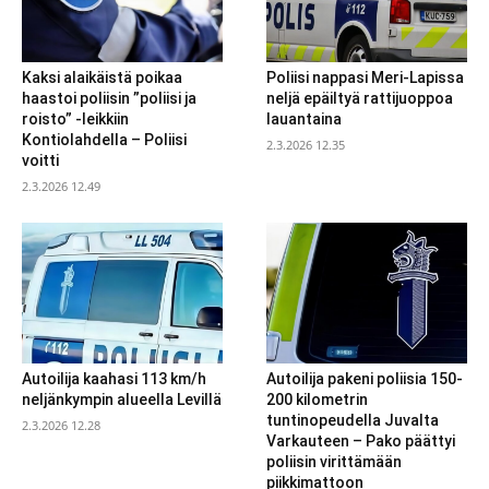
Kaksi alaikäistä poikaa
Poliisi nappasi Meri-Lapissa
haastoi poliisin ”poliisi ja
neljä epäiltyä rattijuoppoa
roisto” -leikkiin
lauantaina
Kontiolahdella – Poliisi
2.3.2026 12.35
voitti
2.3.2026 12.49
Autoilija kaahasi 113 km/h
Autoilija pakeni poliisia 150-
neljänkympin alueella Levillä
200 kilometrin
tuntinopeudella Juvalta
2.3.2026 12.28
Varkauteen – Pako päättyi
poliisin virittämään
piikkimattoon