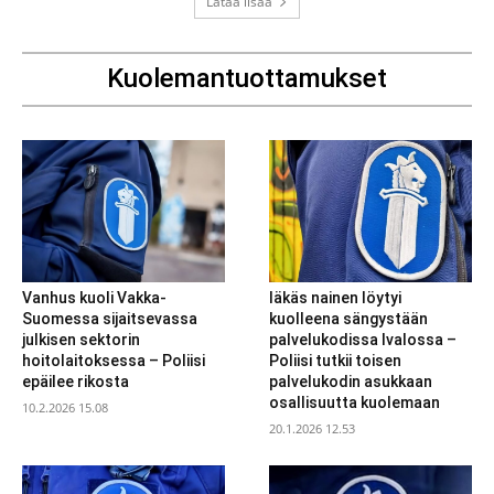
Lataa lisää
Kuolemantuottamukset
Vanhus kuoli Vakka-
Iäkäs nainen löytyi
Suomessa sijaitsevassa
kuolleena sängystään
julkisen sektorin
palvelukodissa Ivalossa –
hoitolaitoksessa – Poliisi
Poliisi tutkii toisen
epäilee rikosta
palvelukodin asukkaan
osallisuutta kuolemaan
10.2.2026 15.08
20.1.2026 12.53