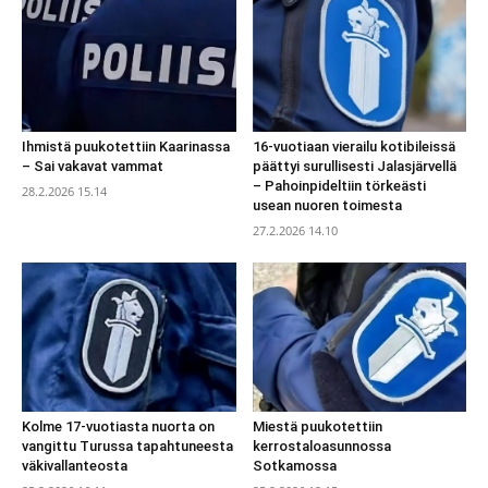
Ihmistä puukotettiin Kaarinassa
16-vuotiaan vierailu kotibileissä
– Sai vakavat vammat
päättyi surullisesti Jalasjärvellä
– Pahoinpideltiin törkeästi
28.2.2026 15.14
usean nuoren toimesta
27.2.2026 14.10
Kolme 17-vuotiasta nuorta on
Miestä puukotettiin
vangittu Turussa tapahtuneesta
kerrostaloasunnossa
väkivallanteosta
Sotkamossa