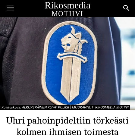
Rikosmedia
MOTIIVI
Kuvituskuva. ALKUPERÄINEN KUVA: POLIISI | MUOKANNUT: RIKOSMEDIA MOTIIVI
Uhri pahoinpideltiin törkeästi
kolmen ihmisen toimesta