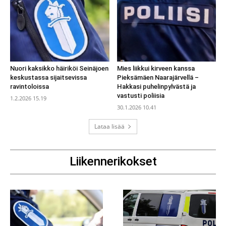
Nuori kaksikko häiriköi Seinäjoen
Mies liikkui kirveen kanssa
keskustassa sijaitsevissa
Pieksämäen Naarajärvellä –
ravintoloissa
Hakkasi puhelinpylvästä ja
vastusti poliisia
1.2.2026 15.19
30.1.2026 10.41
Lataa lisää
Liikennerikokset