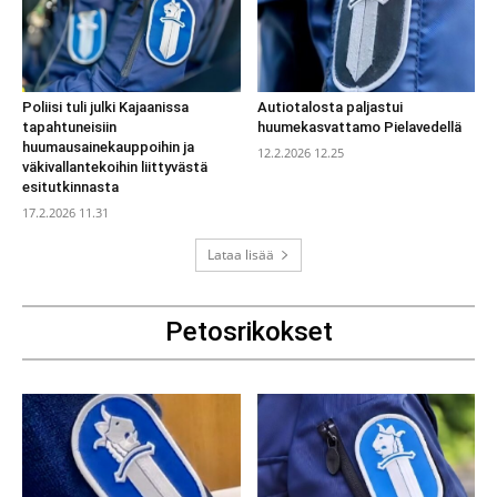
Poliisi tuli julki Kajaanissa
Autiotalosta paljastui
tapahtuneisiin
huumekasvattamo Pielavedellä
huumausainekauppoihin ja
12.2.2026 12.25
väkivallantekoihin liittyvästä
esitutkinnasta
17.2.2026 11.31
Lataa lisää
Petosrikokset