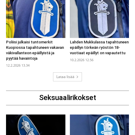
Poliisi julkaisi tuntomerkit
Lahden Mukkulassa tapahtuneen
Kuopiossa tapahtuneen vakavan
epäillyn törkeän ryöstön 18-
väkivallanteon epäillyistä ja
vuotiaat epäillyt on vapautettu
pyytää havaintoja
10.2.2026 12.56
12.2.2026 13.34
Lataa lisää
Seksuaalirikokset