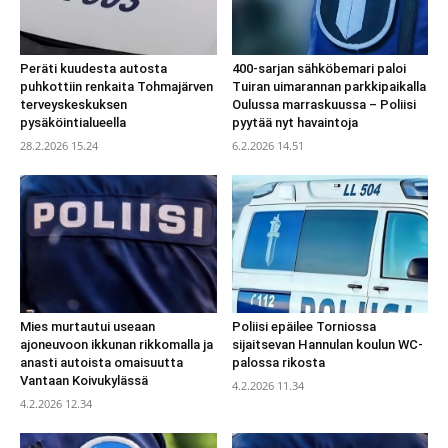
Peräti kuudesta autosta
400-sarjan sähköbemari paloi
puhkottiin renkaita Tohmajärven
Tuiran uimarannan parkkipaikalla
terveyskeskuksen
Oulussa marraskuussa – Poliisi
pysäköintialueella
pyytää nyt havaintoja
28.2.2026 15.24
6.2.2026 14.51
Mies murtautui useaan
Poliisi epäilee Torniossa
ajoneuvoon ikkunan rikkomalla ja
sijaitsevan Hannulan koulun WC-
anasti autoista omaisuutta
palossa rikosta
Vantaan Koivukylässä
4.2.2026 11.34
4.2.2026 12.34