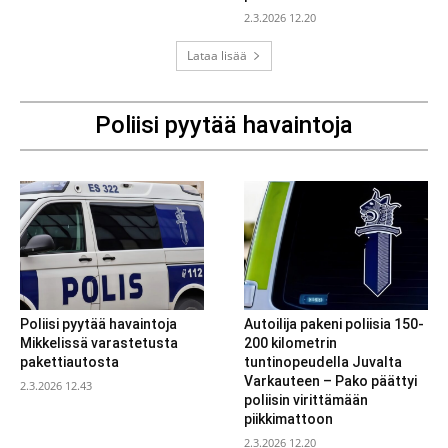
2.3.2026 12.20
Lataa lisää
Poliisi pyytää havaintoja
Poliisi pyytää havaintoja
Autoilija pakeni poliisia 150-
Mikkelissä varastetusta
200 kilometrin
pakettiautosta
tuntinopeudella Juvalta
Varkauteen – Pako päättyi
2.3.2026 12.43
poliisin virittämään
piikkimattoon
2.3.2026 12.20