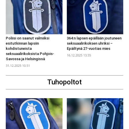
Poliisi on saanut valmiiksi
364:n lapsen epäillään joutuneen
esitutkinnan lapsiin
seksuaalirikoksen uhriksi –
kohdistuneista
Epäiltynä 27-vuotias mies
seksuaalirikoksista Pohjois-
16.12.2025 13.55
Savossa ja Helsingissä
31.12.2025 10.51
Tuhopoltot