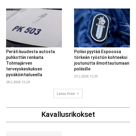
Peräti kuudesta autosta
Poliisi pyytää Espoossa
puhkottiin renkaita
törkeän ryöstön kohteeksi
Tohmajärven
joutunutta ilmoittautumaan
terveyskeskuksen
poliisille
pysäköintialueella
23.2.2026 12.35
28.2.2026 15.24
Lataa lisää
Kavallusrikokset