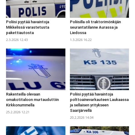
Poliisi pyytää havaintoja
Poliisilla oli traktorimönkijän
Mikkelissä varastetusta
seurantatilanne Aurassa ja
pakettiautosta
Liedossa
2.3.2026 12.43
1.3.2026 16.22
Rakenteilla olevaan
Poliisi pyytää havaintoja
omakotitaloon murtauduttiin
polttoainevarkauteen Laukaassa
Kirkkonummella
ja sellaisen yritykseen
Saarijärvellä
25.2.2026 12.21
20.2.2026 14.04