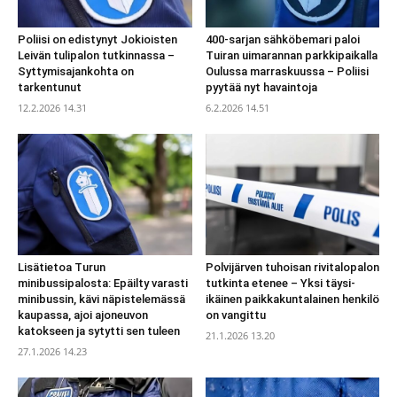
Poliisi on edistynyt Jokioisten
400-sarjan sähköbemari paloi
Leivän tulipalon tutkinnassa –
Tuiran uimarannan parkkipaikalla
Syttymisajankohta on
Oulussa marraskuussa – Poliisi
tarkentunut
pyytää nyt havaintoja
12.2.2026 14.31
6.2.2026 14.51
Lisätietoa Turun
Polvijärven tuhoisan rivitalopalon
minibussipalosta: Epäilty varasti
tutkinta etenee – Yksi täysi-
minibussin, kävi näpistelemässä
ikäinen paikkakuntalainen henkilö
kaupassa, ajoi ajoneuvon
on vangittu
katokseen ja sytytti sen tuleen
21.1.2026 13.20
27.1.2026 14.23