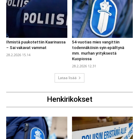
Ihmistä puukotettiin Kaarinassa
54-vuotias mies vangittiin
– Sai vakavat vammat
todennäköisin syin epäiltynä
mm. murhan yrityksestä
28.2.2026 15.14
Kuopiossa
28.2.2026 12.31
Lataa lisää
Henkirikokset