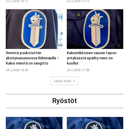
25.2.2026 16.11
25.2.2026 12.15
Ihmistä puukotettiin
Kaksiviikkoisen vauvan tapon
yksityisasunnossa Riihimäellä –
yrityksestä epäilty mies on
Kaksi miestä on vangittu
kuollut
24.2.2026 18.20
24.2.2026 17.38
Lataa lisää
Ryöstöt