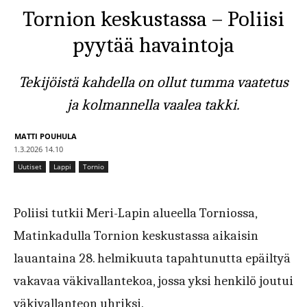
Tornion keskustassa – Poliisi
pyytää havaintoja
Tekijöistä kahdella on ollut tumma vaatetus
ja kolmannella vaalea takki.
MATTI POUHULA
1.3.2026 14.10
Uutiset
Lappi
Tornio
Poliisi tutkii Meri-Lapin alueella Torniossa,
Matinkadulla Tornion keskustassa aikaisin
lauantaina 28. helmikuuta tapahtunutta epäiltyä
vakavaa väkivallantekoa, jossa yksi henkilö joutui
väkivallanteon uhriksi.