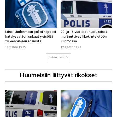
Länsi-Uudenmaan poliisi nappasi
20- ja 16-vuotiaat nuorukaiset
katalysaattorivarkaat yleisöltä
murtautuivat liikekiinteistöön
tulleen vihjeen ansiosta
Kuhmossa
17.2.2026 13.55
17.2.2026 12.45
Lataa lisää
Huumeisiin liittyvät rikokset