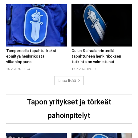
Tampereella tapahtui kaksi
Oulun Sairaalanrinteellä
epäiltyä henkirikosta
tapahtuneen henkirikoksen
viikonloppuna
tutkinta on valmistunut
16.2.2026 11.24
13.2.2026 09.19
Lataa lisää
Tapon yritykset ja törkeät
pahoinpitelyt