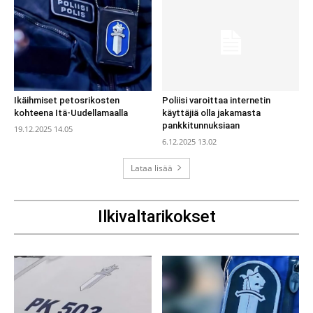
Ikäihmiset petosrikosten
Poliisi varoittaa internetin
kohteena Itä-Uudellamaalla
käyttäjiä olla jakamasta
pankkitunnuksiaan
19.12.2025 14.05
6.12.2025 13.02
Lataa lisää
Ilkivaltarikokset