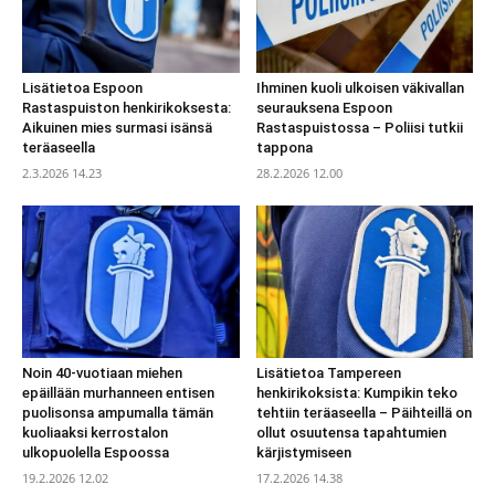
Lisätietoa Espoon
Ihminen kuoli ulkoisen väkivallan
Rastaspuiston henkirikoksesta:
seurauksena Espoon
Aikuinen mies surmasi isänsä
Rastaspuistossa – Poliisi tutkii
teräaseella
tappona
2.3.2026 14.23
28.2.2026 12.00
Noin 40-vuotiaan miehen
Lisätietoa Tampereen
epäillään murhanneen entisen
henkirikoksista: Kumpikin teko
puolisonsa ampumalla tämän
tehtiin teräaseella – Päihteillä on
kuoliaaksi kerrostalon
ollut osuutensa tapahtumien
ulkopuolella Espoossa
kärjistymiseen
19.2.2026 12.02
17.2.2026 14.38