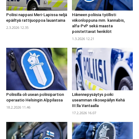
Poliisi nappasi Meri-Lapissa neljä
Hämeen poliisia työllisti
epäiltyä rattijuoppoa lauantaina
viikonloppuna mm. kannabis,
alfa-PvP sekä maasta
2.3.2026 12.35
poistettavat henkilöt
1.3.2026 12.21
Poliisilla oli usean poliisipartion
Liikennepysäytys poiki
operaatio Helsingin Alppilassa
useamman rikosepäilyn Kehä
III:lla Vantaalla
18.2.2026 11.46
17.2.2026 16.07