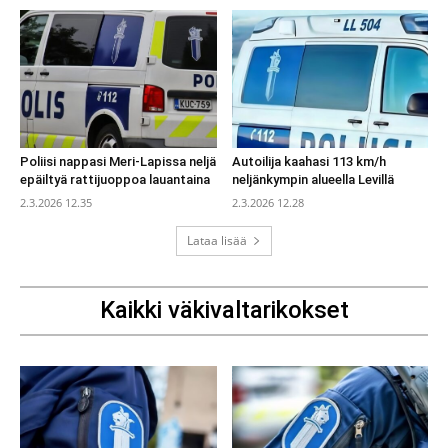
Poliisi nappasi Meri-Lapissa neljä
Autoilija kaahasi 113 km/h
epäiltyä rattijuoppoa lauantaina
neljänkympin alueella Levillä
2.3.2026 12.35
2.3.2026 12.28
Lataa lisää
Kaikki väkivaltarikokset