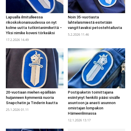
Lapualla ilmitulleessa
Noin 35-vuotiasta
rikoskokonaisuudessa on nyt
lahtelaismiestä esitetään
kolme uutta tutkintanimikettä –
vangittavaksi petostehtailusta
Yksi nimike koveni törkeäksi
5.2.2026 11.46
17.2.2026 14.49
20-vuotiaan miehen epäillään
Postipaketin toimittajana
huijanneen kymmeniä nuoria
esiintynyt henkilö pääsi sisälle
Snapchatin ja Tinderin kautta
asuntoon ja anasti asunnon
omistajan lompakon
25.1.2026 01.11
Hämeenlinnassa
12.1.2026 13.17