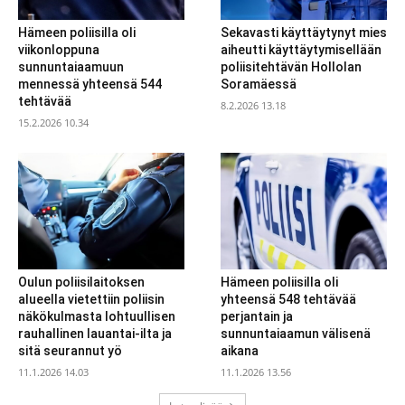
Hämeen poliisilla oli
Sekavasti käyttäytynyt mies
viikonloppuna
aiheutti käyttäytymisellään
sunnuntaiaamuun
poliisitehtävän Hollolan
mennessä yhteensä 544
Soramäessä
tehtävää
8.2.2026 13.18
15.2.2026 10.34
Oulun poliisilaitoksen
Hämeen poliisilla oli
alueella vietettiin poliisin
yhteensä 548 tehtävää
näkökulmasta lohtuullisen
perjantain ja
rauhallinen lauantai-ilta ja
sunnuntaiaamun välisenä
sitä seurannut yö
aikana
11.1.2026 14.03
11.1.2026 13.56