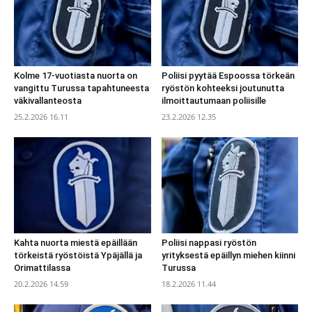
Kolme 17-vuotiasta nuorta on
Poliisi pyytää Espoossa törkeän
vangittu Turussa tapahtuneesta
ryöstön kohteeksi joutunutta
väkivallanteosta
ilmoittautumaan poliisille
25.2.2026 16.11
23.2.2026 12.35
Kahta nuorta miestä epäillään
Poliisi nappasi ryöstön
törkeistä ryöstöistä Ypäjällä ja
yrityksestä epäillyn miehen kiinni
Orimattilassa
Turussa
20.2.2026 14.59
18.2.2026 11.44