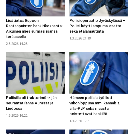
Lisätietoa Espoon
Poliisioperaatio Jyväskylässä –
Rastaspuiston henkirikoksesta:
Poliisi käytti ampuma-asetta
Aikuinen mies surmasi isänsä
sekä etälamautinta
teräaseella
1.3.2026 21.19
2.3.2026 14.23
Poliisilla oli traktorimönkijän
Hämeen poliisia työllisti
seurantatilanne Aurassa ja
viikonloppuna mm. kannabis,
Liedossa
alfa-PvP sekä maasta
poistettavat henkilöt
1.3.2026 16.22
1.3.2026 12.21