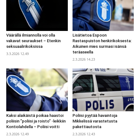
Väärällä ilmiannolla voi olla
Lisätietoa Espoon
vakavat seuraukset – Etenkin
Rastaspuiston henkirikoksesta:
seksuaalirikoksissa
Aikuinen mies surmasi isänsä
teräaseella
3.3.2026 12.49
2.3.2026 14.23
Kaksi alaikäistä poikaa haastoi
Poliisi pyytää havaintoja
poliisin ”poliisi ja roisto” -leikkiin
Mikkelissä varastetusta
Kontiolahdella – Poliisi voitti
pakettiautosta
2.3.2026 12.49
2.3.2026 12.43