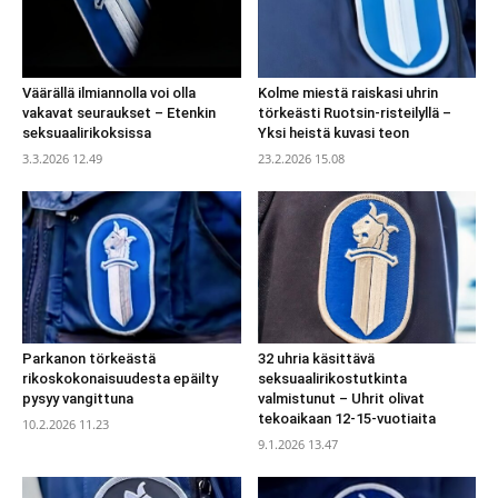
Väärällä ilmiannolla voi olla
Kolme miestä raiskasi uhrin
vakavat seuraukset – Etenkin
törkeästi Ruotsin-risteilyllä –
seksuaalirikoksissa
Yksi heistä kuvasi teon
3.3.2026 12.49
23.2.2026 15.08
Parkanon törkeästä
32 uhria käsittävä
rikoskokonaisuudesta epäilty
seksuaalirikostutkinta
pysyy vangittuna
valmistunut – Uhrit olivat
tekoaikaan 12-15-vuotiaita
10.2.2026 11.23
9.1.2026 13.47